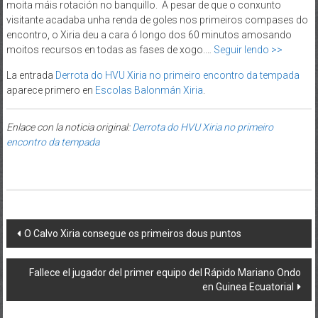
moita máis rotación no banquillo. A pesar de que o conxunto
visitante acadaba unha renda de goles nos primeiros compases do
encontro, o Xiria deu a cara ó longo dos 60 minutos amosando
moitos recursos en todas as fases de xogo.…
Seguir lendo >>
La entrada
Derrota do HVU Xiria no primeiro encontro da tempada
aparece primero en
Escolas Balonmán Xiria
.
Enlace con la noticia original:
Derrota do HVU Xiria no primeiro
encontro da tempada
Post navigation
O Calvo Xiria consegue os primeiros dous puntos
Fallece el jugador del primer equipo del Rápido Mariano Ondo
en Guinea Ecuatorial