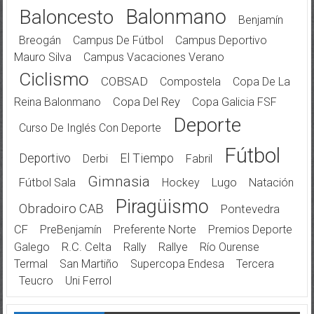
Balonmano
Baloncesto
Benjamín
Breogán
Campus De Fútbol
Campus Deportivo
Mauro Silva
Campus Vacaciones Verano
Ciclismo
COBSAD
Compostela
Copa De La
Reina Balonmano
Copa Del Rey
Copa Galicia FSF
Deporte
Curso De Inglés Con Deporte
Fútbol
Deportivo
El Tiempo
Derbi
Fabril
Gimnasia
Fútbol Sala
Hockey
Lugo
Natación
Piragüismo
Obradoiro CAB
Pontevedra
CF
PreBenjamín
Preferente Norte
Premios Deporte
Galego
R.C. Celta
Rally
Rallye
Río Ourense
Termal
San Martiño
Supercopa Endesa
Tercera
Teucro
Uni Ferrol