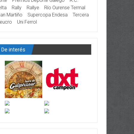
rte
Premios Deporte Galego
R.C.
lta
Rally
Rallye
Río Ourense Termal
an Martiño
Supercopa Endesa
Tercera
eucro
Uni Ferrol
De interés