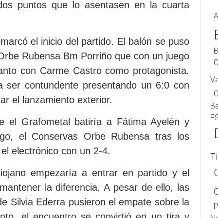
os puntos que lo asentasen en la cuarta
A
marcó el inicio del partido. El balón se puso
B
 Orbe Rubensa Bm Porriño que con un juego
C
 tanto con Carme Castro como protagonista.
V
a ser contundente presentando un 6:0 con
ar el lanzamiento exterior.
B
F
e el Grafometal batiría a Fátima Ayelén y
rgo, el Conservas Orbe Rubensa tras los
l electrónico con un 2-4.
T
riojano empezaría a entrar en partido y el
tener la diferencia. A pesar de ello, las
 de Silvia Ederra pusieron el empate sobre la
P
to, el encuentro se convirtió en un tira y