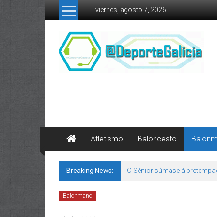
Skip to content
viernes, agosto 7, 2026
Atletismo
Baloncesto
Balon
Breaking News:
O Sénior súmase á pretempa
Balonmano