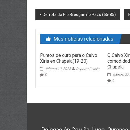
Post navigation
Derrota do Río Breogán no Pazo (65-85)
Mas noticias relacionadas
Puntos de ouro para o Calvo
O Calvo Xi
Xiria en Chapela(19-20)
comodidad
Chapela
febrero 10, 2025
Deporte Galicia
febrero 27
0
0
Delegación Coruña, Lugo, Ourense,