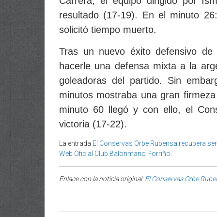
Carrera, el equipo dirigido por I
resultado (17-19). En el minuto 26
solicitó tiempo muerto.
Tras un nuevo éxito defensivo de l
hacerle una defensa mixta a la ar
goleadoras del partido. Sin embar
minutos mostraba una gran firmeza y 
minuto 60 llegó y con ello, el C
victoria (17-22).
La entrada
El Conservas Orbe Rubensa recupera sen
Web Oficial Club Balonmano Porriño
.
Enlace con la noticia original:
El Conservas Orbe Ruben