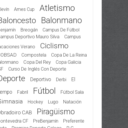
Atletismo
levín
Ames Cup
Balonmano
Baloncesto
enjamín
Breogán
Campus De Fútbol
ampus Deportivo Mauro Silva
Campus
Ciclismo
acaciones Verano
COBSAD
Compostela
Copa De La Reina
alonmano
Copa Del Rey
Copa Galicia
SF
Curso De Inglés Con Deporte
Deporte
Deportivo
El
Derbi
Fútbol
iempo
Fabril
Fútbol Sala
Gimnasia
Hockey
Lugo
Natación
Piragüismo
Obradoiro CAB
ontevedra CF
PreBenjamín
Preferente