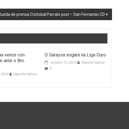
Rueda de prensa Cristobal Parralo post – San Fernando CD
ria vence con
O Garaysa xogará na Liga Ouro
e ante o Bm.
octubre 10, 2022
Deporte Galicia
0
, 2024
Deporte Galicia