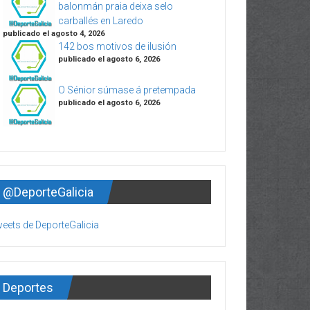
balonmán praia deixa selo
carballés en Laredo
publicado el agosto 4, 2026
142 bos motivos de ilusión
publicado el agosto 6, 2026
O Sénior súmase á pretempada
publicado el agosto 6, 2026
@DeporteGalicia
eets de DeporteGalicia
Deportes