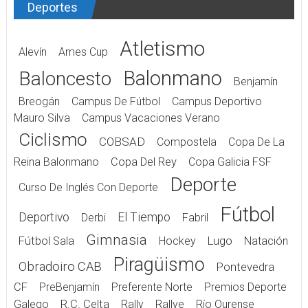
Deportes
Atletismo
Alevín
Ames Cup
Balonmano
Baloncesto
Benjamín
Breogán
Campus De Fútbol
Campus Deportivo
Mauro Silva
Campus Vacaciones Verano
Ciclismo
COBSAD
Compostela
Copa De La
Reina Balonmano
Copa Del Rey
Copa Galicia FSF
Deporte
Curso De Inglés Con Deporte
Fútbol
Deportivo
El Tiempo
Derbi
Fabril
Gimnasia
Fútbol Sala
Hockey
Lugo
Natación
Piragüismo
Obradoiro CAB
Pontevedra
CF
PreBenjamín
Preferente Norte
Premios Deporte
Galego
R.C. Celta
Rally
Rallye
Río Ourense