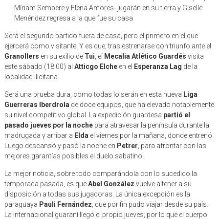
Míriam Sempere y Elena Amores- jugarán en su tierra y Giselle
Menéndez regresa a la que fue su casa
Será el segundo partido fuera de casa, pero el primero en el que
ejercerá como visitante. Y es que, tras estrenarse con triunfo ante el
Granollers
en su exilio de
Tui
, el
Mecalia Atlético Guardés
visita
este sábado (18:00) al
Atticgo Elche
en el
Esperanza Lag
de la
localidad ilicitana.
Será una prueba dura, como todas lo serán en esta nueva
Liga
Guerreras Iberdrola
de doce equipos, que ha elevado notablemente
su nivel competitivo global. La expedición guardesa
partió el
pasado jueves por la noche
para atravesar la península durante la
madrugada y arribar a
Elda
el viernes por la mañana, donde entrenó.
Luego descansó y pasó la noche en
Petrer
, para afrontar con las
mejores garantías posibles el duelo sabatino.
La mejor noticia, sobre todo comparándola con lo sucedido la
temporada pasada, es que
Abel González
vuelve a tener a su
disposición a todas sus jugadoras. La única excepción es la
paraguaya
Pauli Fernández
, que por fin pudo viajar desde su país.
La internacional guaraní llegó el propio jueves, por lo que el cuerpo