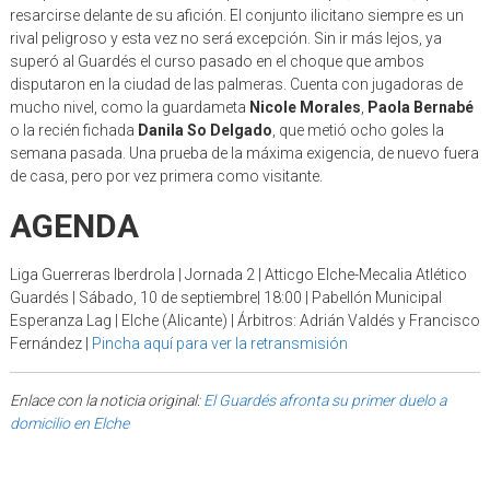
resarcirse delante de su afición. El conjunto ilicitano siempre es un
rival peligroso y esta vez no será excepción. Sin ir más lejos, ya
superó al Guardés el curso pasado en el choque que ambos
disputaron en la ciudad de las palmeras. Cuenta con jugadoras de
mucho nivel, como la guardameta
Nicole Morales
,
Paola Bernabé
o la recién fichada
Danila So Delgado
, que metió ocho goles la
semana pasada. Una prueba de la máxima exigencia, de nuevo fuera
de casa, pero por vez primera como visitante.
AGENDA
Liga Guerreras Iberdrola | Jornada 2 | Atticgo Elche-Mecalia Atlético
Guardés | Sábado, 10 de septiembre| 18:00 | Pabellón Municipal
Esperanza Lag | Elche (Alicante) | Árbitros: Adrián Valdés y Francisco
Fernández |
Pincha aquí para ver la retransmisión
Enlace con la noticia original:
El Guardés afronta su primer duelo a
domicilio en Elche