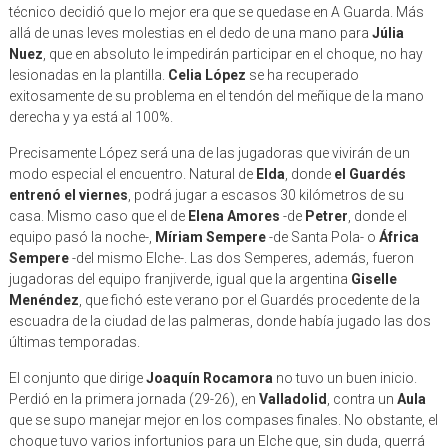
técnico decidió que lo mejor era que se quedase en A Guarda. Más
allá de unas leves molestias en el dedo de una mano para
Júlia
Nuez
, que en absoluto le impedirán participar en el choque, no hay
lesionadas en la plantilla.
Celia López
se ha recuperado
exitosamente de su problema en el tendón del meñique de la mano
derecha y ya está al 100%.
Precisamente López será una de las jugadoras que vivirán de un
modo especial el encuentro. Natural de
Elda
, donde
el Guardés
entrenó el viernes
, podrá jugar a escasos 30 kilómetros de su
casa. Mismo caso que el de
Elena Amores
-de
Petrer
, donde el
equipo pasó la noche-,
Míriam Sempere
-de Santa Pola- o
África
Sempere
-del mismo Elche-. Las dos Semperes, además, fueron
jugadoras del equipo franjiverde, igual que la argentina
Giselle
Menéndez
, que fichó este verano por el Guardés procedente de la
escuadra de la ciudad de las palmeras, donde había jugado las dos
últimas temporadas.
El conjunto que dirige
Joaquín Rocamora
no tuvo un buen inicio.
Perdió en la primera jornada (29-26), en
Valladolid
, contra un
Aula
que se supo manejar mejor en los compases finales. No obstante, el
choque tuvo varios infortunios para un Elche que, sin duda, querrá