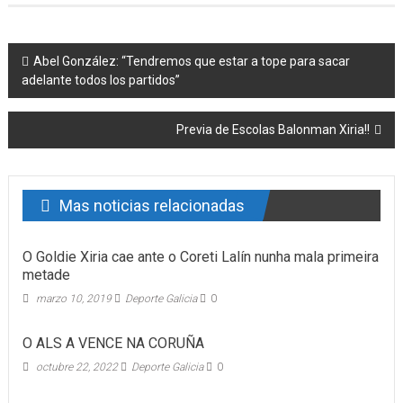
Post navigation
Abel González: “Tendremos que estar a tope para sacar
adelante todos los partidos”
Previa de Escolas Balonman Xiria!!
Mas noticias relacionadas
O Goldie Xiria cae ante o Coreti Lalín nunha mala primeira
metade
marzo 10, 2019
Deporte Galicia
0
O ALS A VENCE NA CORUÑA
octubre 22, 2022
Deporte Galicia
0