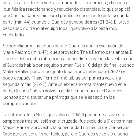
para tratar de darle la vuelta al marcador. Tímidamente, el cuadro
louriñés iba reaccionando y reduciendo distancias, lo que propició
que Cristina Cabeza pidiese el primer tiempo muerto de la segunda
parte (min. 44) cuando el Guardés ganaba de tres (21-24). El breve
descanso no frenó al equipo local, que volvió a la pista muy
enchufado.
Se complicaron las cosas para el Guardés con la exclusión de
María Palomo (min. 47), que aprovechó Thais Fermo para anotar. El
Porriño despertaba e iba, poco a poco, disminuyendo la ventaja que
el Guardés había conseguido sumar. Fue a 10 del pitido final, cuando
Malena Valles puso al conjunto local a uno del empate (26-27) y
poco después Thais Fermo firmó tablas por primera vez en la
segunda mitad (27-27). Ante un escenario totalmente nuevo en el
derbi, Cristina Cabeza volvió a pedir tiempo muerto. El Guardés
luchaba por disputar una prórroga que se le escapó en los
compases finales.
La catalana Júlia Nuez, que volvió al 40×20 por primera vez esta
temporada tras su lesión en el cruzado, fue excluida a 6’ de terminar.
Maider Barros aprovechó la superioridad numérica del Conservas
Orbe para volver a firmar tablas, pero el Guardés se volvió a poner