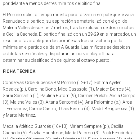
por delante a menos de tres minutos del pitido final.
El Porriño solicitó tiempo muerto para forzar un empate que le valía.
Reanudado el partido, su aspiración se materializó con el gol de
Malena Valles desde los 7 metros, tras la exclusión de dos minutos
a Cecilia Cacheda. El partido finalizó con un 29-29 en el marcador, un
resultado favorable para las porriñesas tras su victoria por la
mínima en el partido de ida en A Guarda. Las miñotas se despiden
así de las semifinales y disputarán un nuevo play-off para
determinar su clasificación del quinto al octavo puesto.
FICHA TÉCNICA
Conservas Orbe Rubensa BM Porriño (12+17): Fátima Ayelén
Rosalez (p.), Carolina Bono, Mica Casasola (1), Maider Barros (4),
Sarai Samartín (1), Paulina Buforn (9), Carmen Prelchi, Alicia Campo
(3), Malena Valles (3), Aitana Santomé (4), Ana Palomino (p.), Aroa
Fernández, Carme Castro, Thais Fermo (3), Maddi Bengoetxea (1)
y Marta Martínez.
Mecalia Atlético Guardés (16+13): Míriam Sempere (p.), Cecilia
Cacheda (5), Blazka Hauptman, María Palomo (3), Pauli Fernández