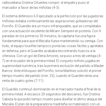
vallisoletana Cristina Cifuentes rompió el empate y puso el
marcador a favor de las miñotas (4-3).
El sistema defensivo 6.0 ejecutado a la perfección por las jugadoras
miñotas evitaba continuamente las aspiraciones goleadoras del
Porriño. El Guardés era un muro infranqueable, que se completaba
con una actuación excelente de Míriam Sempere en portería. Con 9
paradas en los primeros 30 minutos, la capitana fue una figura
fundamental para que el Mecalia fuese manteniendo su ventaja. Con
todo, el equipo louriñés tampoco ponía las cosas fáciles y apretaba
en defensa, pero el Guardés acababa encontrando huecos a la
ofensiva. Con un gol de Elena Amores, se puso a tres de ventaja (4-
7) en el ecuador de la primera mitad. El conjunto miñoto jugaba en
superioridad numérica, tras la primera exclusión del partido a Maider
Barros. Ante el bloqueo del Porriño, Isma Martínez solicitó el primer
tiempo muerto del partido (min. 23), cuando el Guardés tenía una
renta de cuatro goles (7-11).
El Guardés continuó dominando en el marcador hasta el final de la
primera mitad. A escasos 20 segundos del descanso, fue Cristina
Cabeza la que pidió tiempo muerto para diseñar el último ataque del
Mecalia. El plan de la preparadora madrileña se materializó con un