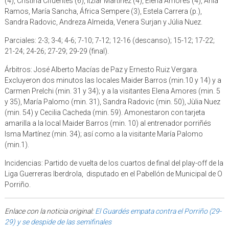
(4), Cristina Cifuentes (6), Itziar Martínez (4), Elena Amores (4), Ania
Ramos, María Sancha, África Sempere (3), Estela Carrera (p.),
Sandra Radovic, Andreza Almeida, Venera Surjan y Júlia Nuez.
Parciales: 2-3; 3-4; 4-6; 7-10; 7-12; 12-16 (descanso); 15-12; 17-22;
21-24; 24-26; 27-29; 29-29 (final).
Árbitros: José Alberto Macías de Paz y Ernesto Ruiz Vergara.
Excluyeron dos minutos las locales Maider Barros (min.10 y 14) y a
Carmen Prelchi (min. 31 y 34); y a la visitantes Elena Amores (min. 5
y 35), María Palomo (min. 31), Sandra Radovic (min. 50), Jùlia Nuez
(min. 54) y Cecilia Cacheda (min. 59). Amonestaron con tarjeta
amarilla a la local Maider Barros (min. 10) al entrenador porriñés
Isma Martínez (min. 34); así como a la visitante María Palomo
(min.1).
Incidencias: Partido de vuelta de los cuartos de final del play-off de la
Liga Guerreras Iberdrola, disputado en el Pabellón de Municipal de O
Porriño.
Enlace con la noticia original:
El Guardés empata contra el Porriño (29-
29) y se despide de las semifinales