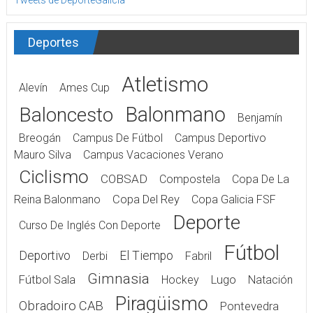
Tweets de DeporteGalicia
Deportes
Atletismo
Alevín
Ames Cup
Balonmano
Baloncesto
Benjamín
Breogán
Campus De Fútbol
Campus Deportivo
Mauro Silva
Campus Vacaciones Verano
Ciclismo
COBSAD
Compostela
Copa De La
Reina Balonmano
Copa Del Rey
Copa Galicia FSF
Deporte
Curso De Inglés Con Deporte
Fútbol
Deportivo
El Tiempo
Derbi
Fabril
Gimnasia
Fútbol Sala
Hockey
Lugo
Natación
Piragüismo
Obradoiro CAB
Pontevedra