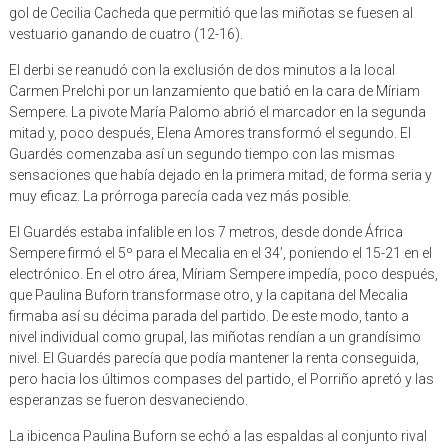
gol de Cecilia Cacheda que permitió que las miñotas se fuesen al
vestuario ganando de cuatro (12-16).
El derbi se reanudó con la exclusión de dos minutos a la local
Carmen Prelchi por un lanzamiento que batió en la cara de Míriam
Sempere. La pivote María Palomo abrió el marcador en la segunda
mitad y, poco después, Elena Amores transformó el segundo. El
Guardés comenzaba así un segundo tiempo con las mismas
sensaciones que había dejado en la primera mitad, de forma seria y
muy eficaz. La prórroga parecía cada vez más posible.
El Guardés estaba infalible en los 7 metros, desde donde África
Sempere firmó el 5º para el Mecalia en el 34’, poniendo el 15-21 en el
electrónico. En el otro área, Míriam Sempere impedía, poco después,
que Paulina Buforn transformase otro, y la capitana del Mecalia
firmaba así su décima parada del partido. De este modo, tanto a
nivel individual como grupal, las miñotas rendían a un grandísimo
nivel. El Guardés parecía que podía mantener la renta conseguida,
pero hacia los últimos compases del partido, el Porriño apretó y las
esperanzas se fueron desvaneciendo.
La ibicenca Paulina Buforn se echó a las espaldas al conjunto rival