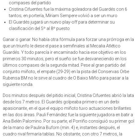
compases del partido
Cristina Cifuentes fue la máxima goleadora del Guardés con 6
tantos; en portería, Míriam Sempere volvió a ser un muro
El Guardés jugará un nuevo play-off para determinar su
clasificación del 5º al 8º puesto
Ganar o ganar. No había otra fórmula para forzar una prórroga en la
que un triunfo le diese el pase a semifinales al Mecalia Atlético
Guardés. Y todo parecía ir encaminado hacia ese objetivo en los
primeros 30 minutos, pero el sueño se fue desvaneciendo en los
últimos compases de la segunda mitad. Pese al gran partido del
conjunto miñoto, el empate (29-29) en la pista del Conservas Orbe
Rubensa BM no le sirve al cuadro de O Baixo Miño para pasar a la
siguiente ronda.
Dos minutos después del pitido inicial, Cristina Cifuentes abrió la lata
desde los 7 metros. El Guardés golpeaba primero en un derbi
apasionante, en el que el equipo miñoto tuvo actuaciones brillantes
en las dos áreas. Pauli Fernández fue la siguiente jugadora en batir a
Ana Belén Palomino. Por su parte, el Porriño consiguió su primer gol
de la mano de Paulina Buforn (min. 4) e, instantes después, el
cuadro rival firmaría tablas. No obstante, con otro 7 metros, la