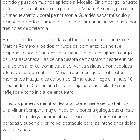
partido y puso en muchos aprietos al Mecalia. Sin embargo, la fuerte
defensa, especialmente en la portería de Míriam Sempere, junto con
un ataque atento y coral permitieron al Guardés sacar músculo y
recuperarse en los últimos minutos para firmar un nuevo triunfo por
tres goles de diferencia.
El marcador lo inauguraron las anfitrionas, con un cañonazo de
Martina Romero a los dos minutos del comienzo que no fue
respondido por el Guardés hasta casi un minuto después a cargo
de Cecilia Cacheda. Las de Ana Seabra demostraron desde el inicio
una defensa férrea, completada por varias salidas y contragolpes
ofensivos que permitían al Mecalia dominar ligeramente estos
momentos inaugurales del partido. El marcador llegó al minuto 10
señalando un 3-5, con una ligera ventaja para las visitantes que
reflejaba el tono inicial del encuentro.
En estos primeros minutos destacó, como viene siendo habitual,
una Míriam Sempere muy afinada en la portería gallega, que en este
punto del partido ya acumulaba al menos cinco impresionantes
paradas y suponía el principal obstáculo para las intenciones de las
vallisoletanas.