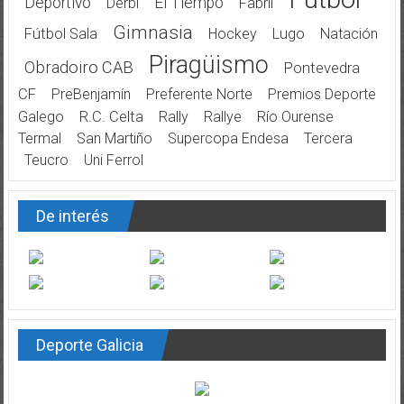
Deportivo
El Tiempo
Derbi
Fabril
Gimnasia
Fútbol Sala
Hockey
Lugo
Natación
Piragüismo
Obradoiro CAB
Pontevedra
CF
PreBenjamín
Preferente Norte
Premios Deporte
Galego
R.C. Celta
Rally
Rallye
Río Ourense
Termal
San Martiño
Supercopa Endesa
Tercera
Teucro
Uni Ferrol
De interés
Deporte Galicia