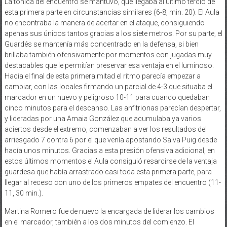
La tónica del encuentro se mantuvo, que llegaba al último tercio de
esta primera parte en circunstancias similares (6-8, min. 20). El Aula
no encontraba la manera de acertar en el ataque, consiguiendo
apenas sus únicos tantos gracias a los siete metros. Por su parte, el
Guardés se mantenía más concentrado en la defensa, si bien
brillaba también ofensivamente por momentos con jugadas muy
destacables que le permitían preservar esa ventaja en el luminoso.
Hacia el final de esta primera mitad el ritmo parecía empezar a
cambiar, con las locales firmando un parcial de 4-3 que situaba el
marcador en un nuevo y peligroso 10-11 para cuando quedaban
cinco minutos para el descanso. Las anfitrionas parecían despertar,
y lideradas por una Amaia González que acumulaba ya varios
aciertos desde el extremo, comenzaban a ver los resultados del
arriesgado 7 contra 6 por el que venía apostando Salva Puig desde
hacía unos minutos. Gracias a esta presión ofensiva adicional, en
estos últimos momentos el Aula consiguió resarcirse de la ventaja
guardesa que había arrastrado casi toda esta primera parte, para
llegar al receso con uno de los primeros empates del encuentro (11-
11, 30 min.).
Martina Romero fue de nuevo la encargada de liderar los cambios
en el marcador, también a los dos minutos del comienzo. El