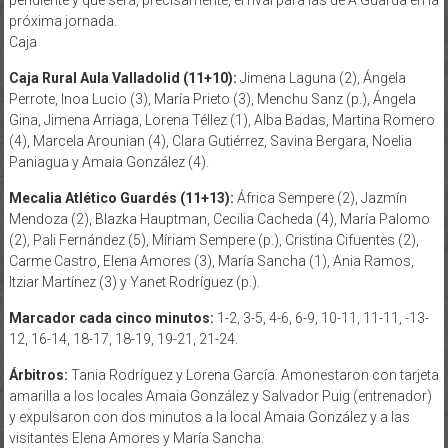
próxima jornada.
Caja
Caja Rural Aula Valladolid (11+10):
Jimena Laguna (2), Ángela
Perrote, Inoa Lucio (3), María Prieto (3), Menchu Sanz (p.), Ángela
Gina, Jimena Arriaga, Lorena Téllez (1), Alba Badas, Martina Romero
(4), Marcela Arounian (4), Clara Gutiérrez, Savina Bergara, Noelia
Paniagua y Amaia González (4).
Mecalia Atlético Guardés (11+13):
África Sempere (2), Jazmín
Mendoza (2), Blazka Hauptman, Cecilia Cacheda (4), María Palomo
(2), Pali Fernández (5), Míriam Sempere (p.), Cristina Cifuentes (2),
Carme Castro, Elena Amores (3), María Sancha (1), Ania Ramos,
Itziar Martínez (3) y Yanet Rodríguez (p.).
Marcador cada cinco minutos:
1-2, 3-5, 4-6, 6-9, 10-11, 11-11, -13-
12, 16-14, 18-17, 18-19, 19-21, 21-24.
Árbitros:
Tania Rodríguez y Lorena García. Amonestaron con tarjeta
amarilla a los locales Amaia González y Salvador Puig (entrenador)
y expulsaron con dos minutos a la local Amaia González y a las
visitantes Elena Amores y María Sancha.