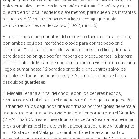
goles cruciales, junto con la expulsión de Amaia González y algún
que otro error local desde los siete metros, para que en los instantes
siguientes el Mecalia recuperase la ligera ventaja que había
demostrado antes del descanso (19-22, min. 55).
Estos últimos cinco minutos del encuentro fueron de alta tensión,
con ambos equipos intentándolo todo para abrirse paso en el
luminoso. Y a pesar de cometer varios errores en el tiro y de unas
pérdidas de balón que podrían haber sido preocupantes, la barrera
infranqueable de Míriam Sempere en la portería visitante (la capitana
llegó a sumar hasta 12 paradas en todo el encuentro) salvó los
muebles en todas las ocasiones y el Aula no pudo convertir los
descuidos guardeses.
El Mecalia llegaba al final del choque con los deberes hechos,
recuperada su brillantez en el ataque, y un último gol a cargo de Pali
Fernández en los segundos finales firmaba por tres goles de ventaja
la que ya suponía la octava victoria de la temporada para el Guardés
(21-24, final). Con este nuevo triunfo las de Ana Seabra recuperaban
provisionalmente el liderato en la categoría, superando virtualmente
a un Costa del Sol Málaga que también tiene todavía un partido
pendiente y que será, precisamente, el rival para las de A Guarda en la