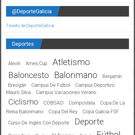
@DeporteGalicia
Tweets de DeporteGalicia
Deportes
Atletismo
Alevín
Ames Cup
Balonmano
Baloncesto
Benjamín
Breogán
Campus De Fútbol
Campus Deportivo
Mauro Silva
Campus Vacaciones Verano
Ciclismo
COBSAD
Compostela
Copa De La
Reina Balonmano
Copa Del Rey
Copa Galicia FSF
Deporte
Curso De Inglés Con Deporte
Fútbol