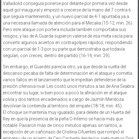
Valladolid conseguía ponerse por delante por primera vez desde
aquel gol inaugural y empezó a crecerse de la mano del 7 contra 6
que seguía manteniendo, y un nuevo parcial de 4-1 apuntaba ya a
una necesaria llamada de atención para el Mecalia (15-12, min. 26).
Pero este ataque con portera incluida también comportaba sus
riesgos, y las de A Guarda supieron valerse de esa meta vacía para
convertir algunos aciertos en contragolpes rápidos, respondiendo
con un parcial de 1-3 por su parte que demostraba que todavía
seguían, con creces, dentro del partido (16-14, min. 29).
Sin embargo, el Guardés parecía otro, ya que desde la vuelta del
descanso pecaba de falta de determinación en el ataque y cometía
varios fallos en el lanzamiento que le impedían defenderse de la
presión ofensiva rival. Les costó unos minutos a las de Ana Seabra
encontrar su lugar, si bien poco a poco la afinación en el ataque
volvía y dos tantos encadenados a cargo de Jazmín Mendoza
devolvían la contienda al territorio del empate (18-18, min. 45).
El choque se mantenía muy igualado, para deleite de un Huerta del
Rey en que la presencia de la peña O Inferno se hacía más que
notable. Pasaron más de cinco minutos apenas sin tantos, a
excepción de un cañonazo de Cristina Cifuentes que rompió el
empate y de un acierto de Ceci Cacheda desde los siete metros Dos