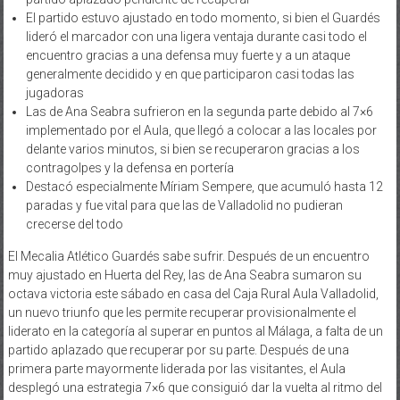
El partido estuvo ajustado en todo momento, si bien el Guardés
lideró el marcador con una ligera ventaja durante casi todo el
encuentro gracias a una defensa muy fuerte y a un ataque
generalmente decidido y en que participaron casi todas las
jugadoras
Las de Ana Seabra sufrieron en la segunda parte debido al 7×6
implementado por el Aula, que llegó a colocar a las locales por
delante varios minutos, si bien se recuperaron gracias a los
contragolpes y la defensa en portería
Destacó especialmente Míriam Sempere, que acumuló hasta 12
paradas y fue vital para que las de Valladolid no pudieran
crecerse del todo
El Mecalia Atlético Guardés sabe sufrir. Después de un encuentro
muy ajustado en Huerta del Rey, las de Ana Seabra sumaron su
octava victoria este sábado en casa del Caja Rural Aula Valladolid,
un nuevo triunfo que les permite recuperar provisionalmente el
liderato en la categoría al superar en puntos al Málaga, a falta de un
partido aplazado que recuperar por su parte. Después de una
primera parte mayormente liderada por las visitantes, el Aula
desplegó una estrategia 7×6 que consiguió dar la vuelta al ritmo del