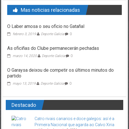
Mas noticias relacionadas
O Laber amosa o seu oficio no Gatañal
febrero 3, 2019
Deporte Galicia
0
As oficiñas do Clube permanecerán pechadas
marzo 14, 2020
Deporte Galicia
0
O Garaysa deixou de competir os últimos minutos do
partido
mayo 13, 2019
Deporte Galicia
0
Destacado
Catro rivais canarios e doce galegos: así é a
Primeira Nacional que agarda ao Calvo Xiria