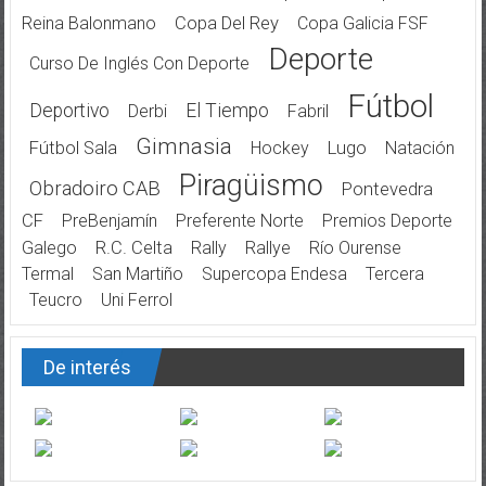
Reina Balonmano
Copa Del Rey
Copa Galicia FSF
Deporte
Curso De Inglés Con Deporte
Fútbol
Deportivo
El Tiempo
Derbi
Fabril
Gimnasia
Fútbol Sala
Hockey
Lugo
Natación
Piragüismo
Obradoiro CAB
Pontevedra
CF
PreBenjamín
Preferente Norte
Premios Deporte
Galego
R.C. Celta
Rally
Rallye
Río Ourense
Termal
San Martiño
Supercopa Endesa
Tercera
Teucro
Uni Ferrol
De interés