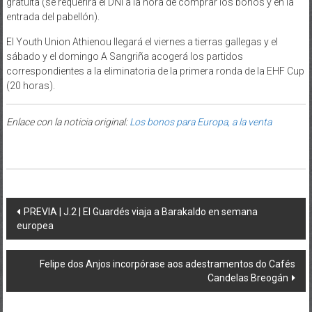
gratuita (se requerirá el DNI a la hora de comprar los bonos y en la
entrada del pabellón).
El Youth Union Athienou llegará el viernes a tierras gallegas y el
sábado y el domingo A Sangriña acogerá los partidos
correspondientes a la eliminatoria de la primera ronda de la EHF Cup
(20 horas).
Enlace con la noticia original:
Los bonos para Europa, a la venta
Post navigation
PREVIA | J.2 | El Guardés viaja a Barakaldo en semana
europea
Felipe dos Anjos incorpórase aos adestramentos do Cafés
Candelas Breogán