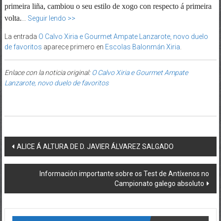
primeira liña, cambiou o seu estilo de xogo con respecto á primeira
volta.
…
Seguir lendo >>
La entrada
O Calvo Xiria e Gourmet Ampate Lanzarote, novo duelo
de favoritos
aparece primero en
Escolas Balonmán Xiria
.
Enlace con la noticia original:
O Calvo Xiria e Gourmet Ampate
Lanzarote, novo duelo de favoritos
Post navigation
ALICE Á ALTURA DE D. JAVIER ÁLVAREZ SALGADO
Información importante sobre os Test de Antíxenos no
Campionato galego absoluto