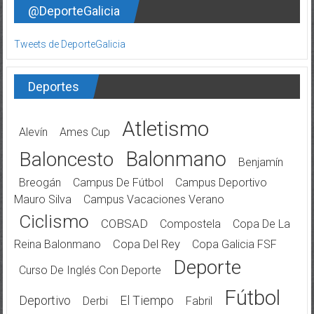
@DeporteGalicia
Tweets de DeporteGalicia
Deportes
Atletismo
Alevín
Ames Cup
Balonmano
Baloncesto
Benjamín
Breogán
Campus De Fútbol
Campus Deportivo
Mauro Silva
Campus Vacaciones Verano
Ciclismo
COBSAD
Compostela
Copa De La
Reina Balonmano
Copa Del Rey
Copa Galicia FSF
Deporte
Curso De Inglés Con Deporte
Fútbol
Deportivo
El Tiempo
Derbi
Fabril