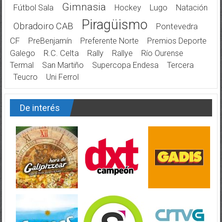
Gimnasia
Fútbol Sala
Hockey
Lugo
Natación
Piragüismo
Obradoiro CAB
Pontevedra
CF
PreBenjamín
Preferente Norte
Premios Deporte
Galego
R.C. Celta
Rally
Rallye
Río Ourense
Termal
San Martiño
Supercopa Endesa
Tercera
Teucro
Uni Ferrol
De interés