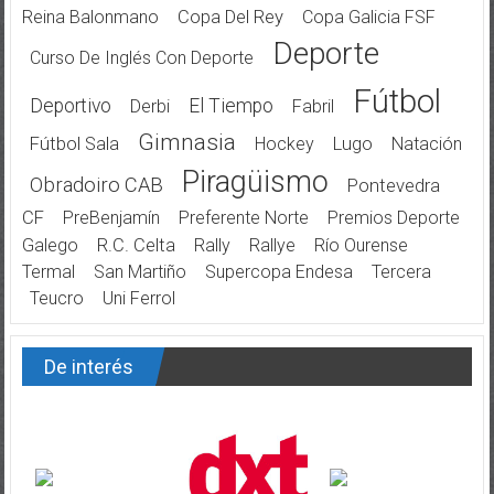
Reina Balonmano
Copa Del Rey
Copa Galicia FSF
Deporte
Curso De Inglés Con Deporte
Fútbol
Deportivo
El Tiempo
Derbi
Fabril
Gimnasia
Fútbol Sala
Hockey
Lugo
Natación
Piragüismo
Obradoiro CAB
Pontevedra
CF
PreBenjamín
Preferente Norte
Premios Deporte
Galego
R.C. Celta
Rally
Rallye
Río Ourense
Termal
San Martiño
Supercopa Endesa
Tercera
Teucro
Uni Ferrol
De interés