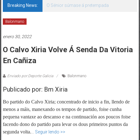
Breaking News:
O Sénior súmase á pretempada
Balonmano
enero 30, 2022
O Calvo Xiria Volve Á Senda Da Vitoria
En Cañiza
Enviado por:Deporte Galicia
Balonmano
Publicado por: Bm Xiria
Bo partido do Calvo Xiria; concentrado de inicio a fin,
llendo
de
menos a máis, manexando os tempos de partido, foise cunha
pequena vantaxe ao descanso e na continuación aos poucos foise
facendo dono do partido para levar os dous primeiros puntos da
segunda volta.
…
Seguir lendo >>