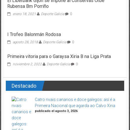
El Liberbank Gijón se impone al Conservas Orbe
Rubensa Bm Porriño
enero 18, 2021
Deporte Galicia
0
I Trofeo Balonmán Rodosa
agosto 28, 2018
Deporte Galicia
0
Primeira vitoria para o Garaysa Xiria B na Liga Prata
noviembre 2, 2022
Deporte Galicia
0
Destacado
Catro rivais canarios e doce galegos: así é a
Primeira Nacional que agarda ao Calvo Xiria
publicado el agosto 3, 2026