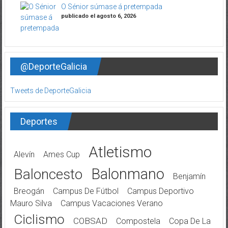
O Sénior súmase á pretempada
publicado el agosto 6, 2026
@DeporteGalicia
Tweets de DeporteGalicia
Deportes
Atletismo
Alevín
Ames Cup
Balonmano
Baloncesto
Benjamín
Breogán
Campus De Fútbol
Campus Deportivo
Mauro Silva
Campus Vacaciones Verano
Ciclismo
COBSAD
Compostela
Copa De La