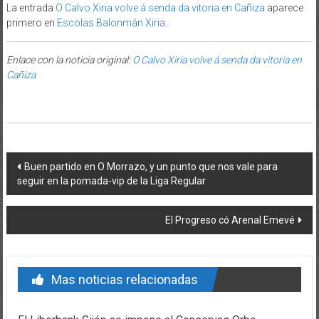
La entrada
O Calvo Xiria volve á senda da vitoria en Cañiza
aparece
primero en
Escolas Balonmán Xiria
.
Enlace con la noticia original:
O Calvo Xiria volve á senda da vitoria en
Cañiza
Post navigation
Buen partido en O Morrazo, y un punto que nos vale para
seguir en la pomada-vip de la Liga Regular
El Progreso có Arenal Emevé
Mas noticias relacionadas