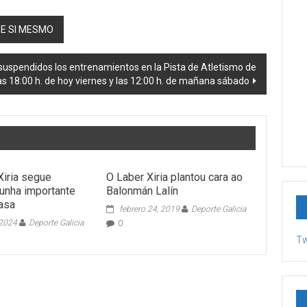
DE SI MESMO
spendidos los entrenamientos en la Pista de Atletismo de
as 18:00 h. de hoy viernes y las 12:00 h. de mañana sábado
Xiria segue
O Laber Xiria plantou cara ao
unha importante
Balonmán Lalín
casa
febrero 24, 2019
Deporte Galicia
 2024
Deporte Galicia
0
Tw