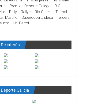
ontevedra CF
PreBenjamín
Preferente
rte
Premios Deporte Galego
R.C.
lta
Rally
Rallye
Río Ourense Termal
an Martiño
Supercopa Endesa
Tercera
eucro
Uni Ferrol
De interés
Deporte Galicia