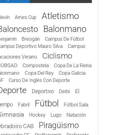
Atletismo
levín
Ames Cup
Balonmano
Baloncesto
enjamín
Breogán
Campus De Fútbol
ampus Deportivo Mauro Silva
Campus
Ciclismo
acaciones Verano
COBSAD
Compostela
Copa De La Reina
alonmano
Copa Del Rey
Copa Galicia
SF
Curso De Inglés Con Deporte
Deporte
Deportivo
El
Derbi
Fútbol
iempo
Fabril
Fútbol Sala
Gimnasia
Hockey
Lugo
Natación
Piragüismo
Obradoiro CAB