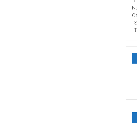
P
No
Ce
S
T