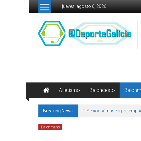
Skip to content
jueves, agosto 6, 2026
Atletismo
Baloncesto
Balon
Breaking News:
O Sénior súmase á pretempa
Balonmano