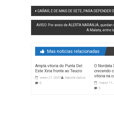
Post navigation
GAÑAR, E DE MAIS DE SETE, PARA DEPENDER 
AVISO: Por aviso de ALERTA NARANJA, quedan su
A Malata, entre l
Mas noticias relacionadas
Ampla vitoria do Punta Del
O Nordata 
Este Xiria fronte ao Teucro
crecendo c
vitoria na 
enero 27, 2020
Deporte Galicia
marzo 11,
0
0