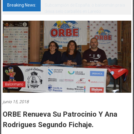
Breaking News:
Subcampión de España: o balonmán praia
deixa selo carballés en Laredo
Balonmano
junio 15, 2018
ORBE Renueva Su Patrocinio Y Ana
Rodrigues Segundo Fichaje.