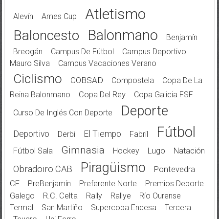
Atletismo
Alevín
Ames Cup
Balonmano
Baloncesto
Benjamín
Breogán
Campus De Fútbol
Campus Deportivo
Mauro Silva
Campus Vacaciones Verano
Ciclismo
COBSAD
Compostela
Copa De La
Reina Balonmano
Copa Del Rey
Copa Galicia FSF
Deporte
Curso De Inglés Con Deporte
Fútbol
Deportivo
El Tiempo
Derbi
Fabril
Gimnasia
Fútbol Sala
Hockey
Lugo
Natación
Piragüismo
Obradoiro CAB
Pontevedra
CF
PreBenjamín
Preferente Norte
Premios Deporte
Galego
R.C. Celta
Rally
Rallye
Río Ourense
Termal
San Martiño
Supercopa Endesa
Tercera