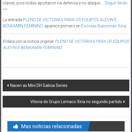
claves, pois todas aportaron na defensa e no ataque.…
Seguir lendo
>>
La entrada
PLENO DE VICTORIAS PARA OS EQUIPOS ALEVIN E
BENXAMIN FEMININO.
aparece primero en
Escolas Balonmán Xiria
.
Enlace con la noticia original:
PLENO DE VICTORIAS PARA OS EQUIPOS
ALEVIN E BENXAMIN FEMININO.
Post navigation
Nacen as Mini DH Galicia Series
Vitoria do Grupo Lemaco Xiria no segundo partido
Mas noticias relacionadas