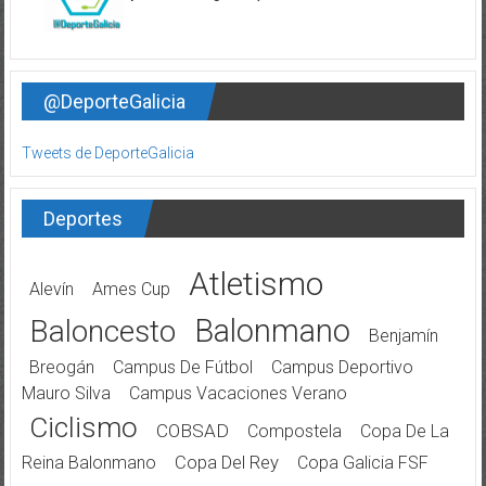
@DeporteGalicia
Tweets de DeporteGalicia
Deportes
Atletismo
Alevín
Ames Cup
Balonmano
Baloncesto
Benjamín
Breogán
Campus De Fútbol
Campus Deportivo
Mauro Silva
Campus Vacaciones Verano
Ciclismo
COBSAD
Compostela
Copa De La
Reina Balonmano
Copa Del Rey
Copa Galicia FSF