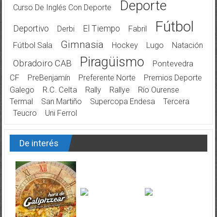
Deporte
Curso De Inglés Con Deporte
Fútbol
Deportivo
El Tiempo
Derbi
Fabril
Gimnasia
Fútbol Sala
Hockey
Lugo
Natación
Piragüismo
Obradoiro CAB
Pontevedra
CF
PreBenjamín
Preferente Norte
Premios Deporte
Galego
R.C. Celta
Rally
Rallye
Río Ourense
Termal
San Martiño
Supercopa Endesa
Tercera
Teucro
Uni Ferrol
De interés