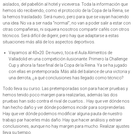
aislados, del pabellón al hotel y viceversa. Toda la información que
hemos ido recibiendo, como el protocolo de la Copa de la Reina, se
la hemos trasladado. Será nuevo, pero para que se vayan haciendo
una idea. No va a ser nada “normal”, no van a poder salir a estar con
otras compañeras, ni siquiera nosotros compartir cafés con otros
técnicos. Será difícil de digerir, pero hay que adaptarse a estas
situaciones más allá de los aspectos deportivos.
Vayamos al 40×20. De nuevo, toca el Aula Alimentos de
Valladolid en una competición ilusionante. Primero la Challenge
Cup y ahora la fase final de la Copa de la Reina. Ya se ha jugado
con ellas en pretemporada. Más allá del balance de una victoria y
una derrota, ¿a qué conclusiones has llegado como técnico?
Todo lleva su curso. Las pretemporadas son para hacer pruebas y
hemos tenido poco margen para realizarlas, además las dos
pruebas han sido contra el rival de cuartos… Hay que ver dónde nos
han hecho daño y ver dónde podemos incidir para sorprenderlas.
Hay que ver dónde podemos modificar alguna pauta de nuestro
trabajo par hacerles más daño. Hay que hacer análisis y extraer
conclusiones, aunque no hay margen para mucho. Realizar ajustes
lleva su tiempo.