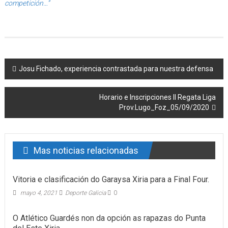
competición…”
Post navigation
Josu Fichado, experiencia contrastada para nuestra defensa
Horario e Inscripciones II Regata Liga
Prov.Lugo_Foz_05/09/2020
Mas noticias relacionadas
Vitoria e clasificación do Garaysa Xiria para a Final Four.
mayo 4, 2021
Deporte Galicia
0
O Atlético Guardés non da opción as rapazas do Punta