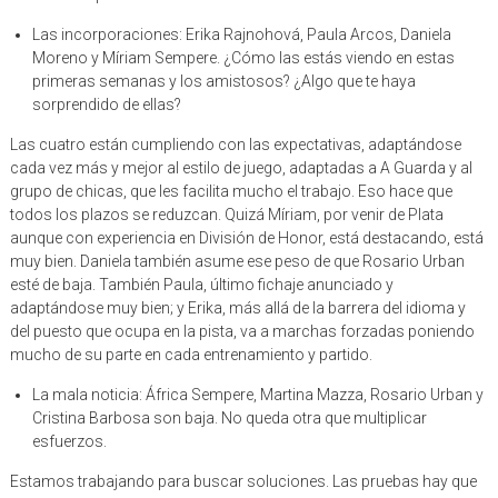
Las incorporaciones: Erika Rajnohová, Paula Arcos, Daniela
Moreno y Míriam Sempere. ¿Cómo las estás viendo en estas
primeras semanas y los amistosos? ¿Algo que te haya
sorprendido de ellas?
Las cuatro están cumpliendo con las expectativas, adaptándose
cada vez más y mejor al estilo de juego, adaptadas a A Guarda y al
grupo de chicas, que les facilita mucho el trabajo. Eso hace que
todos los plazos se reduzcan. Quizá Míriam, por venir de Plata
aunque con experiencia en División de Honor, está destacando, está
muy bien. Daniela también asume ese peso de que Rosario Urban
esté de baja. También Paula, último fichaje anunciado y
adaptándose muy bien; y Erika, más allá de la barrera del idioma y
del puesto que ocupa en la pista, va a marchas forzadas poniendo
mucho de su parte en cada entrenamiento y partido.
La mala noticia: África Sempere, Martina Mazza, Rosario Urban y
Cristina Barbosa son baja. No queda otra que multiplicar
esfuerzos.
Estamos trabajando para buscar soluciones. Las pruebas hay que