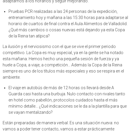
adaptarnos a los horarios y seguir mejorando.
Pruebas PCR realizadas a las 24 personas de la expedición,
entrenamiento hoy y mañana a las 15:30 horas para adaptarse al
horario de cuartos de final contra el Aula Alimentos de Valladolid.
¿Qué más cambios o cosas nuevas está dejando ya esta Copa
de la Reina tan atípica?
La ilusión y el nerviosismo con el que se vive el primer periodo
competitivo. La Copa es muy especial, ya en la gente se ha notado
esta mañana. Hemos hecho una pequeña sesión de fuerza y ya
huele a Copa, a viaje, a competición… Además la Copa de la Reina
siempre es uno de los títulos más especiales y eso se respira en el
ambiente.
El viaje en autobús de más de 12 horas os llevará desde A
Guarda casi hasta una burbuja. Nulo contacto con rivales tanto
en hotel como pabellón, protocolos cuidados hasta el más
mínimo detalle… ¿Qué indicaciones se le da a la plantilla para que
se vayan mentalizando?
Están preparadas de manera verbal. Es una situación nueva: no
vamos a poder tener contacto, vamos a estar prácticamente