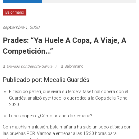
Balonmano
septiembre 1, 2020
Prades: “Ya Huele A Copa, A Viaje, A
Competición…”
Enviado por:Deporte Galicia
Balonmano
Publicado por: Mecalia Guardés
El técnico petrerí, que vivirá su tercera fase final copera con el
Guardés, analizó ayer todo lo que rodea a la Copa de la Reina
2020
Lunes copero. ¿Cómo arranca la semana?
Con muchísima ilusión. Esta mañana ha sido un poco atípica con
las pruebas PCR. Vamos a entrenar a las 15:30 horas para