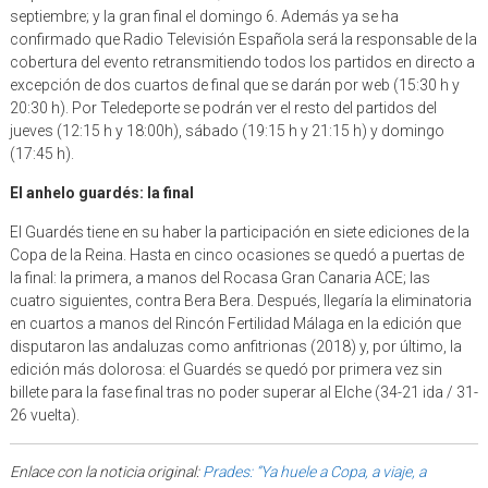
septiembre; y la gran final el domingo 6. Además ya se ha
confirmado que Radio Televisión Española será la responsable de la
cobertura del evento retransmitiendo todos los partidos en directo a
excepción de dos cuartos de final que se darán por web (15:30 h y
20:30 h). Por Teledeporte se podrán ver el resto del partidos del
jueves (12:15 h y 18:00h), sábado (19:15 h y 21:15 h) y domingo
(17:45 h).
El anhelo guardés: la final
El Guardés tiene en su haber la participación en siete ediciones de la
Copa de la Reina. Hasta en cinco ocasiones se quedó a puertas de
la final: la primera, a manos del Rocasa Gran Canaria ACE; las
cuatro siguientes, contra Bera Bera. Después, llegaría la eliminatoria
en cuartos a manos del Rincón Fertilidad Málaga en la edición que
disputaron las andaluzas como anfitrionas (2018) y, por último, la
edición más dolorosa: el Guardés se quedó por primera vez sin
billete para la fase final tras no poder superar al Elche (34-21 ida / 31-
26 vuelta).
Enlace con la noticia original:
Prades: “Ya huele a Copa, a viaje, a