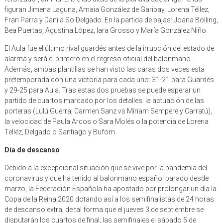
figuran Jimena Laguna, Amaia González de Garibay, Lorena Téllez,
Fran Parra y Danila So Delgado. En la partida de bajas: Joana Bolling,
Bea Puertas, Agustina López, Iara Grosso y María González Niño.
El Aula fue el último rival guardés antes de la irrupción del estado de
alarma y será el primero en el regreso oficial del balonmano.
Además, ambas plantillas se han visto las caras dos veces esta
pretemporada con una victoria para cada uno: 31-21 para Guardés
y 29-25 para Aula. Tras estas dos pruebas se puede esperar un
partido de cuartos marcado por los detalles: la actuación de las
porteras (Lulú Guerra, Carmen Sanz vs Míriam Sempere y Carratú),
la velocidad de Paula Arcos o Sara Molés o la potencia de Lorena
Telléz, Delgado o Santiago y Buforn.
Día de descanso
Debido a la excepcional situación que se vive por la pandemia del
coronavirus y que ha tenido al balonmano español parado desde
marzo, la Federación Española ha apostado por prolongar un día la
Copa de la Reina 2020 dotando así a los semifinalistas de 24 horas
de descanso extra, de tal forma que el jueves 3 de septiembre se
disputarán los cuartos de final; las semifinales el sábado 5 de