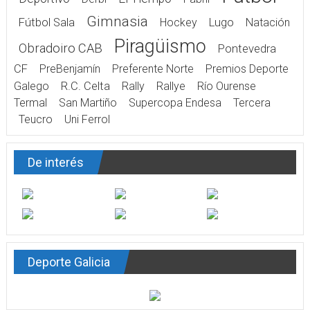
Gimnasia
Fútbol Sala
Hockey
Lugo
Natación
Piragüismo
Obradoiro CAB
Pontevedra
CF
PreBenjamín
Preferente Norte
Premios Deporte
Galego
R.C. Celta
Rally
Rallye
Río Ourense
Termal
San Martiño
Supercopa Endesa
Tercera
Teucro
Uni Ferrol
De interés
Deporte Galicia