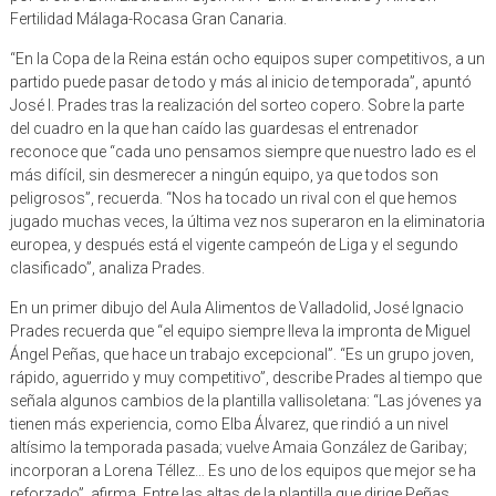
Fertilidad Málaga-Rocasa Gran Canaria.
“En la Copa de la Reina están ocho equipos super competitivos, a un
partido puede pasar de todo y más al inicio de temporada”, apuntó
José I. Prades tras la realización del sorteo copero. Sobre la parte
del cuadro en la que han caído las guardesas el entrenador
reconoce que “cada uno pensamos siempre que nuestro lado es el
más difícil, sin desmerecer a ningún equipo, ya que todos son
peligrosos”, recuerda. “Nos ha tocado un rival con el que hemos
jugado muchas veces, la última vez nos superaron en la eliminatoria
europea, y después está el vigente campeón de Liga y el segundo
clasificado”, analiza Prades.
En un primer dibujo del Aula Alimentos de Valladolid, José Ignacio
Prades recuerda que “el equipo siempre lleva la impronta de Miguel
Ángel Peñas, que hace un trabajo excepcional”. “Es un grupo joven,
rápido, aguerrido y muy competitivo”, describe Prades al tiempo que
señala algunos cambios de la plantilla vallisoletana: “Las jóvenes ya
tienen más experiencia, como Elba Álvarez, que rindió a un nivel
altísimo la temporada pasada; vuelve Amaia González de Garibay;
incorporan a Lorena Téllez… Es uno de los equipos que mejor se ha
reforzado”, afirma. Entre las altas de la plantilla que dirige Peñas