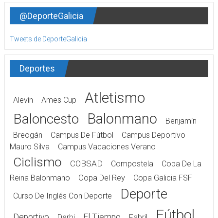
@DeporteGalicia
Tweets de DeporteGalicia
Deportes
Atletismo
Alevín
Ames Cup
Balonmano
Baloncesto
Benjamín
Breogán
Campus De Fútbol
Campus Deportivo
Mauro Silva
Campus Vacaciones Verano
Ciclismo
COBSAD
Compostela
Copa De La
Reina Balonmano
Copa Del Rey
Copa Galicia FSF
Deporte
Curso De Inglés Con Deporte
Fútbol
Deportivo
El Tiempo
Derbi
Fabril