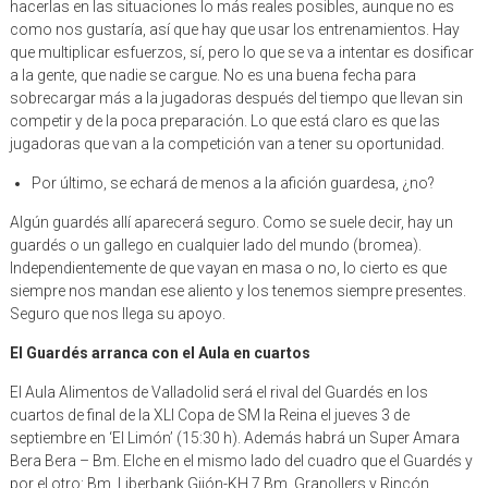
hacerlas en las situaciones lo más reales posibles, aunque no es
como nos gustaría, así que hay que usar los entrenamientos. Hay
que multiplicar esfuerzos, sí, pero lo que se va a intentar es dosificar
a la gente, que nadie se cargue. No es una buena fecha para
sobrecargar más a la jugadoras después del tiempo que llevan sin
competir y de la poca preparación. Lo que está claro es que las
jugadoras que van a la competición van a tener su oportunidad.
Por último, se echará de menos a la afición guardesa, ¿no?
Algún guardés allí aparecerá seguro. Como se suele decir, hay un
guardés o un gallego en cualquier lado del mundo (bromea).
Independientemente de que vayan en masa o no, lo cierto es que
siempre nos mandan ese aliento y los tenemos siempre presentes.
Seguro que nos llega su apoyo.
El Guardés arranca con el Aula en cuartos
El Aula Alimentos de Valladolid será el rival del Guardés en los
cuartos de final de la XLI Copa de SM la Reina el jueves 3 de
septiembre en ‘El Limón’ (15:30 h). Además habrá un Super Amara
Bera Bera – Bm. Elche en el mismo lado del cuadro que el Guardés y
por el otro: Bm. Liberbank Gijón-KH 7 Bm. Granollers y Rincón