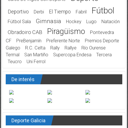
Fútbol
Deportivo
El Tiempo
Derbi
Fabril
Gimnasia
Fútbol Sala
Hockey
Lugo
Natación
Piragüismo
Obradoiro CAB
Pontevedra
CF
PreBenjamín
Preferente Norte
Premios Deporte
Galego
R.C. Celta
Rally
Rallye
Río Ourense
Termal
San Martiño
Supercopa Endesa
Tercera
Teucro
Uni Ferrol
De interés
Deporte Galicia