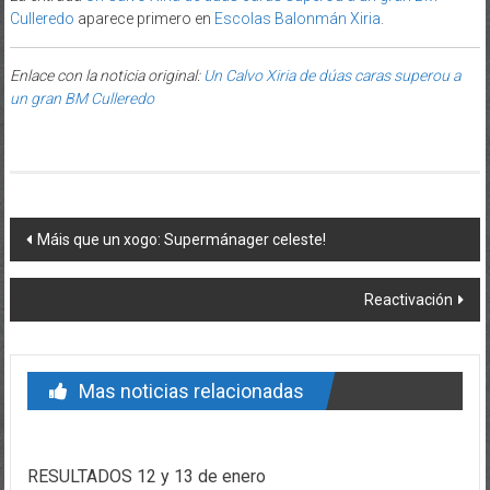
Culleredo
aparece primero en
Escolas Balonmán Xiria
.
Enlace con la noticia original:
Un Calvo Xiria de dúas caras superou a
un gran BM Culleredo
Post navigation
Máis que un xogo: Supermánager celeste!
Reactivación
Mas noticias relacionadas
RESULTADOS 12 y 13 de enero