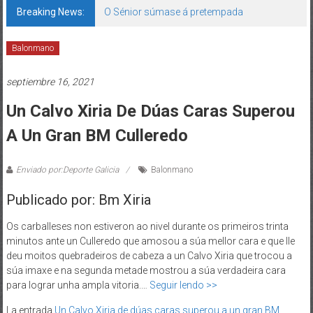
Breaking News:
O Sénior súmase á pretempada
Balonmano
septiembre 16, 2021
Un Calvo Xiria De Dúas Caras Superou
A Un Gran BM Culleredo
Enviado por:Deporte Galicia
Balonmano
Publicado por: Bm Xiria
Os carballeses non estiveron ao nivel durante os primeiros trinta
minutos ante un Culleredo que amosou a súa mellor cara e que lle
deu moitos quebradeiros de cabeza a un Calvo Xiria que trocou a
súa imaxe e na segunda metade mostrou a súa verdadeira cara
para lograr unha ampla vitoria.…
Seguir lendo >>
La entrada
Un Calvo Xiria de dúas caras superou a un gran BM