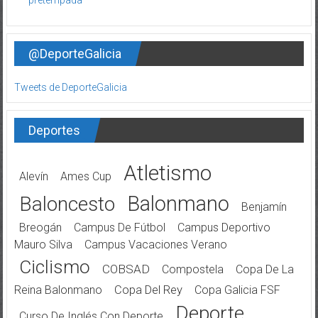
@DeporteGalicia
Tweets de DeporteGalicia
Deportes
Atletismo
Alevín
Ames Cup
Balonmano
Baloncesto
Benjamín
Breogán
Campus De Fútbol
Campus Deportivo
Mauro Silva
Campus Vacaciones Verano
Ciclismo
COBSAD
Compostela
Copa De La
Reina Balonmano
Copa Del Rey
Copa Galicia FSF
Deporte
Curso De Inglés Con Deporte