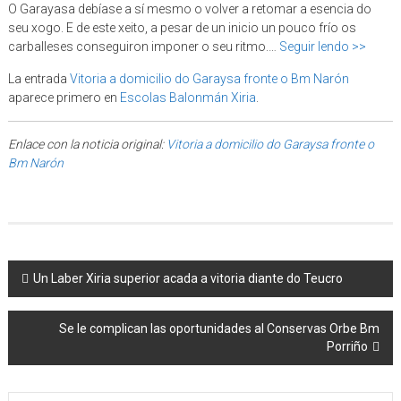
O Garayasa debíase a sí mesmo o volver a retomar a esencia do
seu xogo. E de este xeito, a pesar de un inicio un pouco frío os
carballeses conseguiron imponer o seu ritmo.…
Seguir lendo >>
La entrada
Vitoria a domicilio do Garaysa fronte o Bm Narón
aparece primero en
Escolas Balonmán Xiria
.
Enlace con la noticia original:
Vitoria a domicilio do Garaysa fronte o
Bm Narón
Post navigation
Un Laber Xiria superior acada a vitoria diante do Teucro
Se le complican las oportunidades al Conservas Orbe Bm
Porriño