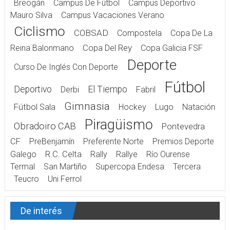
Breogán
Campus De Fútbol
Campus Deportivo
Mauro Silva
Campus Vacaciones Verano
Ciclismo
COBSAD
Compostela
Copa De La
Reina Balonmano
Copa Del Rey
Copa Galicia FSF
Deporte
Curso De Inglés Con Deporte
Fútbol
Deportivo
El Tiempo
Derbi
Fabril
Gimnasia
Fútbol Sala
Hockey
Lugo
Natación
Piragüismo
Obradoiro CAB
Pontevedra
CF
PreBenjamín
Preferente Norte
Premios Deporte
Galego
R.C. Celta
Rally
Rallye
Río Ourense
Termal
San Martiño
Supercopa Endesa
Tercera
Teucro
Uni Ferrol
De interés