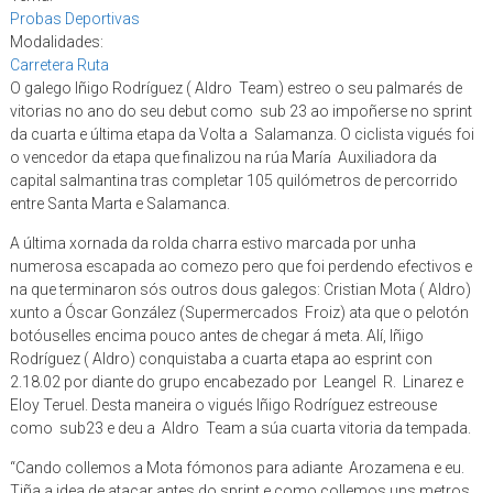
Probas Deportivas
Modalidades:
Carretera Ruta
O galego Iñigo Rodríguez ( Aldro Team) estreo o seu palmarés de
vitorias no ano do seu debut como sub 23 ao impoñerse no sprint
da cuarta e última etapa da Volta a Salamanza. O ciclista vigués foi
o vencedor da etapa que finalizou na rúa María Auxiliadora da
capital salmantina tras completar 105 quilómetros de percorrido
entre Santa Marta e Salamanca.
A última xornada da rolda charra estivo marcada por unha
numerosa escapada ao comezo pero que foi perdendo efectivos e
na que terminaron sós outros dous galegos: Cristian Mota ( Aldro)
xunto a Óscar González (Supermercados Froiz) ata que o pelotón
botóuselles encima pouco antes de chegar á meta. Alí, Iñigo
Rodríguez ( Aldro) conquistaba a cuarta etapa ao esprint con
2.18.02 por diante do grupo encabezado por Leangel R. Linarez e
Eloy Teruel. Desta maneira o vigués Iñigo Rodríguez estreouse
como sub23 e deu a Aldro Team a súa cuarta vitoria da tempada.
“Cando collemos a Mota fómonos para adiante Arozamena e eu.
Tiña a idea de atacar antes do sprint e como collemos uns metros,