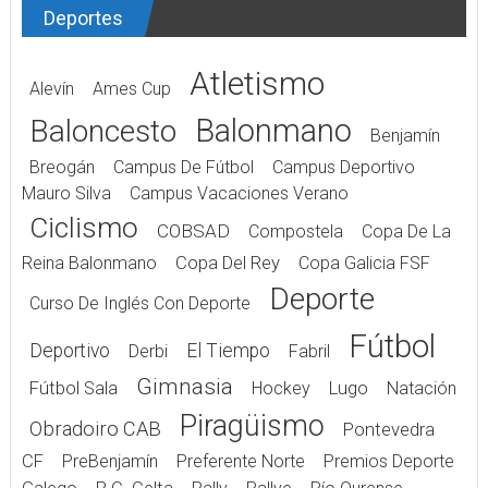
Deportes
Atletismo
Alevín
Ames Cup
Balonmano
Baloncesto
Benjamín
Breogán
Campus De Fútbol
Campus Deportivo
Mauro Silva
Campus Vacaciones Verano
Ciclismo
COBSAD
Compostela
Copa De La
Reina Balonmano
Copa Del Rey
Copa Galicia FSF
Deporte
Curso De Inglés Con Deporte
Fútbol
Deportivo
El Tiempo
Derbi
Fabril
Gimnasia
Fútbol Sala
Hockey
Lugo
Natación
Piragüismo
Obradoiro CAB
Pontevedra
CF
PreBenjamín
Preferente Norte
Premios Deporte