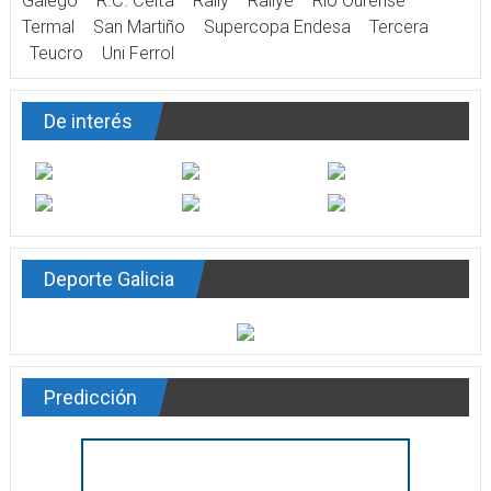
Galego
R.C. Celta
Rally
Rallye
Río Ourense
Termal
San Martiño
Supercopa Endesa
Tercera
Teucro
Uni Ferrol
De interés
Deporte Galicia
Predicción