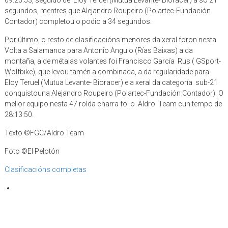
09:23:53, seguido de Eloy Teruel (Mutua Levante- Bioracer) a só 21
segundos, mentres que Alejandro Roupeiro (Polartec-Fundación
Contador) completou o podio a 34 segundos.
Por último, o resto de clasificacións menores da xeral foron nesta
Volta a Salamanca para Antonio Angulo (Rías Baixas) a da
montaña, a de métalas volantes foi Francisco García Rus ( GSport-
Wolfbike), que levou tamén a combinada, a da regularidade para
Eloy Teruel (Mutua Levante- Bioracer) e a xeral da categoría sub-21
conquistouna Alejandro Roupeiro (Polartec-Fundación Contador). O
mellor equipo nesta 47 rolda charra foi o Aldro Team cun tempo de
28:13:50.
Texto ©FGC/Aldro Team
Foto ©El Pelotón
Clasificacións completas