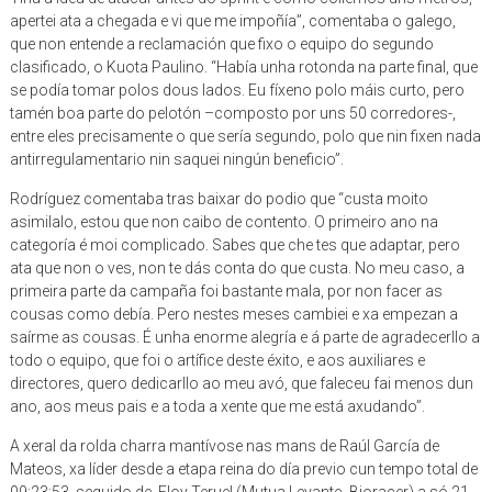
apertei ata a chegada e vi que me impoñía”, comentaba o galego,
que non entende a reclamación que fixo o equipo do segundo
clasificado, o Kuota Paulino. “Había unha rotonda na parte final, que
se podía tomar polos dous lados. Eu fíxeno polo máis curto, pero
tamén boa parte do pelotón –composto por uns 50 corredores-,
entre eles precisamente o que sería segundo, polo que nin fixen nada
antirregulamentario nin saquei ningún beneficio”.
Rodríguez comentaba tras baixar do podio que “custa moito
asimilalo, estou que non caibo de contento. O primeiro ano na
categoría é moi complicado. Sabes que che tes que adaptar, pero
ata que non o ves, non te dás conta do que custa. No meu caso, a
primeira parte da campaña foi bastante mala, por non facer as
cousas como debía. Pero nestes meses cambiei e xa empezan a
saírme as cousas. É unha enorme alegría e á parte de agradecerllo a
todo o equipo, que foi o artífice deste éxito, e aos auxiliares e
directores, quero dedicarllo ao meu avó, que faleceu fai menos dun
ano, aos meus pais e a toda a xente que me está axudando”.
A xeral da rolda charra mantívose nas mans de Raúl García de
Mateos, xa líder desde a etapa reina do día previo cun tempo total de