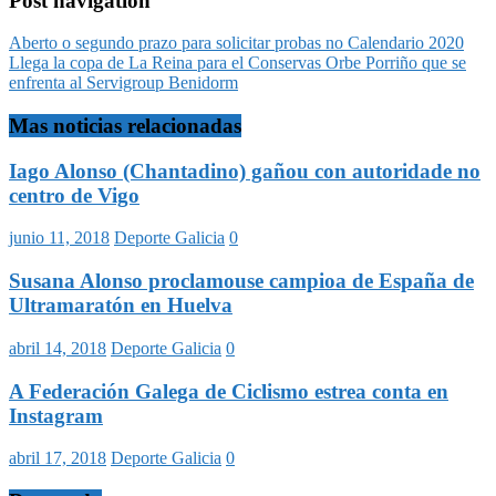
Post navigation
Aberto o segundo prazo para solicitar probas no Calendario 2020
Llega la copa de La Reina para el Conservas Orbe Porriño que se
enfrenta al Servigroup Benidorm
Mas noticias relacionadas
Iago Alonso (Chantadino) gañou con autoridade no
centro de Vigo
junio 11, 2018
Deporte Galicia
0
Susana Alonso proclamouse campioa de España de
Ultramaratón en Huelva
abril 14, 2018
Deporte Galicia
0
A Federación Galega de Ciclismo estrea conta en
Instagram
abril 17, 2018
Deporte Galicia
0