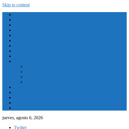
Skip to content
Atletismo
Baloncesto
Balonmano
Ciclismo
Deporte Adaptado
Deportes de Invierno
Deportes Naúticos
Destacado
El Tiempo
Fútbol
Primera División
Segunda División
Segunda División B
Tercera División
Futbol Sala
Piragüismo
Polideportivo
Running
Voleybol
jueves, agosto 6, 2026
Twitter