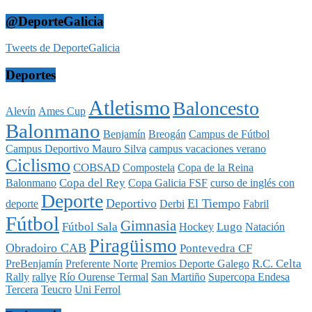
@DeporteGalicia
Tweets de DeporteGalicia
Deportes
Atletismo
Baloncesto
Alevín
Ames Cup
Balonmano
Benjamín
Breogán
Campus de Fútbol
Campus Deportivo Mauro Silva
campus vacaciones verano
Ciclismo
COBSAD
Compostela
Copa de la Reina
Copa del Rey
Balonmano
Copa Galicia FSF
curso de inglés con
Deporte
Deportivo
El Tiempo
deporte
Derbi
Fabril
Fútbol
Gimnasia
Fútbol Sala
Lugo
Hockey
Natación
Piragüismo
Obradoiro CAB
Pontevedra CF
R.C. Celta
PreBenjamín
Preferente Norte
Premios Deporte Galego
Rally
rallye
Río Ourense Termal
San Martiño
Supercopa Endesa
Tercera
Teucro
Uni Ferrol