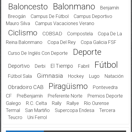
Balonmano
Baloncesto
Benjamín
Breogán
Campus De Fútbol
Campus Deportivo
Mauro Silva
Campus Vacaciones Verano
Ciclismo
COBSAD
Compostela
Copa De La
Reina Balonmano
Copa Del Rey
Copa Galicia FSF
Deporte
Curso De Inglés Con Deporte
Fútbol
Deportivo
El Tiempo
Derbi
Fabril
Gimnasia
Fútbol Sala
Hockey
Lugo
Natación
Piragüismo
Obradoiro CAB
Pontevedra
CF
PreBenjamín
Preferente Norte
Premios Deporte
Galego
R.C. Celta
Rally
Rallye
Río Ourense
Termal
San Martiño
Supercopa Endesa
Tercera
Teucro
Uni Ferrol