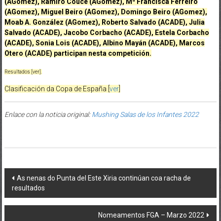
(AGomez), Ramiro Couce (AGomez), Mª Francisca Ferreiro
(AGomez), Miguel Beiro (AGomez), Domingo Beiro (AGomez),
Moab A. González (AGomez), Roberto Salvado (ACADE), Julia
Salvado (ACADE), Jacobo Corbacho (ACADE), Estela Corbacho
(ACADE), Sonia Lois (ACADE), Albino Mayán (ACADE), Marcos
Otero (ACADE) participan nesta competición.
Resultados [ver]
.
Clasificación da Copa de España [
ver
]
Enlace con la noticia original:
Mushing Salas de los Infantes 2022
Post navigation
As nenas do Punta del Este Xiria continúan coa racha de
resultados
Nomeamentos FGA – Marzo 2022