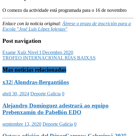
O comezo da actividade está programada para o 16 de novembro
Enlace con la noticia original:
Ábrese o prazo de inscrición para a
Escola "José Luís López Iglesias"
Post navigation
Exame Xuíz Nivel I Decembro 2020
TROFEO INTERNACIONAL RÍAS BAIXAS
Mas noticias relacionadas
x32| Alondras-Bergantiños
abril 30, 2024
Deporte Galicia
0
Alejandro Domínguez adestrará ao equipo
Prebenxamín do Pabellón EDO
septiembre 13, 2020
Deporte Galicia
0
Octava edición del DéporCampus Cabreiroá 2025