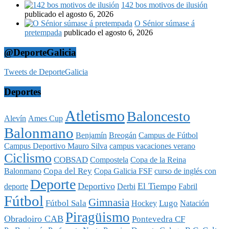
142 bos motivos de ilusión
publicado el agosto 6, 2026
O Sénior súmase á
pretempada
publicado el agosto 6, 2026
@DeporteGalicia
Tweets de DeporteGalicia
Deportes
Atletismo
Baloncesto
Alevín
Ames Cup
Balonmano
Benjamín
Breogán
Campus de Fútbol
Campus Deportivo Mauro Silva
campus vacaciones verano
Ciclismo
COBSAD
Compostela
Copa de la Reina
Copa del Rey
Balonmano
Copa Galicia FSF
curso de inglés con
Deporte
Deportivo
El Tiempo
deporte
Derbi
Fabril
Fútbol
Gimnasia
Fútbol Sala
Lugo
Hockey
Natación
Piragüismo
Obradoiro CAB
Pontevedra CF