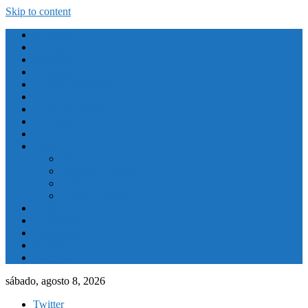
Skip to content
Atletismo
Baloncesto
Balonmano
Ciclismo
Deporte Adaptado
Deportes de Invierno
Deportes Naúticos
Destacado
El Tiempo
Fútbol
Primera División
Segunda División
Segunda División B
Tercera División
Futbol Sala
Piragüismo
Polideportivo
Running
Voleybol
sábado, agosto 8, 2026
Twitter