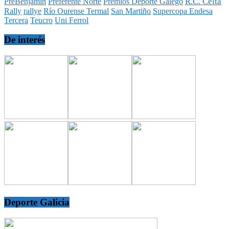
R.C. Celta
PreBenjamín
Preferente Norte
Premios Deporte Galego
Rally
rallye
Río Ourense Termal
San Martiño
Supercopa Endesa
Tercera
Teucro
Uni Ferrol
De interés
Deporte Galicia