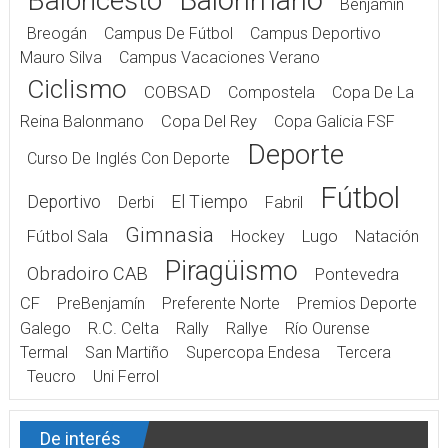
Balonmano
Baloncesto
Benjamín
Breogán
Campus De Fútbol
Campus Deportivo
Mauro Silva
Campus Vacaciones Verano
Ciclismo
COBSAD
Compostela
Copa De La
Reina Balonmano
Copa Del Rey
Copa Galicia FSF
Deporte
Curso De Inglés Con Deporte
Fútbol
Deportivo
El Tiempo
Derbi
Fabril
Gimnasia
Fútbol Sala
Hockey
Lugo
Natación
Piragüismo
Obradoiro CAB
Pontevedra
CF
PreBenjamín
Preferente Norte
Premios Deporte
Galego
R.C. Celta
Rally
Rallye
Río Ourense
Termal
San Martiño
Supercopa Endesa
Tercera
Teucro
Uni Ferrol
De interés