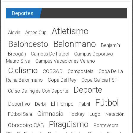
Deportes
Atletismo
Alevín
Ames Cup
Balonmano
Baloncesto
Benjamín
Breogán
Campus De Fútbol
Campus Deportivo
Mauro Silva
Campus Vacaciones Verano
Ciclismo
COBSAD
Compostela
Copa De La
Reina Balonmano
Copa Del Rey
Copa Galicia FSF
Deporte
Curso De Inglés Con Deporte
Fútbol
Deportivo
El Tiempo
Derbi
Fabril
Gimnasia
Fútbol Sala
Hockey
Lugo
Natación
Piragüismo
Obradoiro CAB
Pontevedra