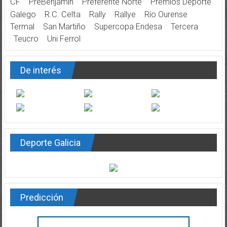
CF
PreBenjamín
Preferente Norte
Premios Deporte
Galego
R.C. Celta
Rally
Rallye
Río Ourense
Termal
San Martiño
Supercopa Endesa
Tercera
Teucro
Uni Ferrol
De interés
Deporte Galicia
Predicción