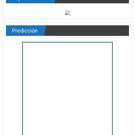
Predicción