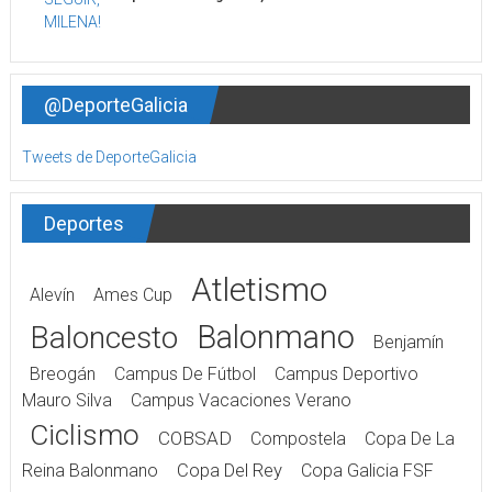
@DeporteGalicia
Tweets de DeporteGalicia
Deportes
Atletismo
Alevín
Ames Cup
Balonmano
Baloncesto
Benjamín
Breogán
Campus De Fútbol
Campus Deportivo
Mauro Silva
Campus Vacaciones Verano
Ciclismo
COBSAD
Compostela
Copa De La
Reina Balonmano
Copa Del Rey
Copa Galicia FSF