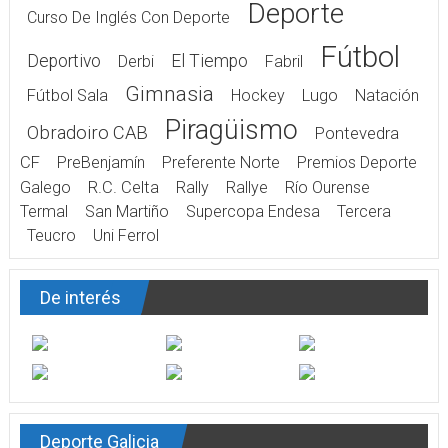
Deporte
Curso De Inglés Con Deporte
Fútbol
Deportivo
El Tiempo
Derbi
Fabril
Gimnasia
Fútbol Sala
Hockey
Lugo
Natación
Piragüismo
Obradoiro CAB
Pontevedra
CF
PreBenjamín
Preferente Norte
Premios Deporte
Galego
R.C. Celta
Rally
Rallye
Río Ourense
Termal
San Martiño
Supercopa Endesa
Tercera
Teucro
Uni Ferrol
De interés
Deporte Galicia