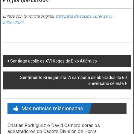
𝙀 𝙩𝙞, 𝙥𝙤𝙧 𝙦𝙪𝙚 𝙡𝙖𝙩𝙚𝙭𝙖𝙨?…
Enlace con la noticia original:
Campaña de socios Ourense CF
2026/2027
Post navigation
Santiago acolle os XVI Xogos do Eixo Atlántico
Sentimento Breoganista: A campaña de abonados do 60
aniversario celeste
Mas noticias relacionadas
Cristian Rodríguez e David Carnero serán os
adestradores do Cadete División de Honra