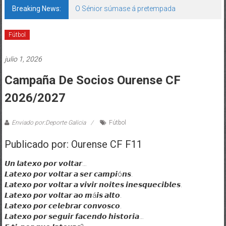
Breaking News:
O Sénior súmase á pretempada
Fútbol
julio 1, 2026
Campaña De Socios Ourense CF
2026/2027
Enviado por:Deporte Galicia
Fútbol
Publicado por: Ourense CF F11
𝙐𝙣 𝙡𝙖𝙩𝙚𝙭𝙤 𝙥𝙤𝙧 𝙫𝙤𝙡𝙩𝙖𝙧…
𝙇𝙖𝙩𝙚𝙭𝙤 𝙥𝙤𝙧 𝙫𝙤𝙡𝙩𝙖𝙧 𝙖 𝙨𝙚𝙧 𝙘𝙖𝙢𝙥𝙞ó𝙣𝙨.
𝙇𝙖𝙩𝙚𝙭𝙤 𝙥𝙤𝙧 𝙫𝙤𝙡𝙩𝙖𝙧 𝙖 𝙫𝙞𝙫𝙞𝙧 𝙣𝙤𝙞𝙩𝙚𝙨 𝙞𝙣𝙚𝙨𝙦𝙪𝙚𝙘𝙞𝙗𝙡𝙚𝙨.
𝙇𝙖𝙩𝙚𝙭𝙤 𝙥𝙤𝙧 𝙫𝙤𝙡𝙩𝙖𝙧 𝙖𝙤 𝙢á𝙞𝙨 𝙖𝙡𝙩𝙤.
𝙇𝙖𝙩𝙚𝙭𝙤 𝙥𝙤𝙧 𝙘𝙚𝙡𝙚𝙗𝙧𝙖𝙧 𝙘𝙤𝙣𝙫𝙤𝙨𝙘𝙤.
𝙇𝙖𝙩𝙚𝙭𝙤 𝙥𝙤𝙧 𝙨𝙚𝙜𝙪𝙞𝙧 𝙛𝙖𝙘𝙚𝙣𝙙𝙤 𝙝𝙞𝙨𝙩𝙤𝙧𝙞𝙖…