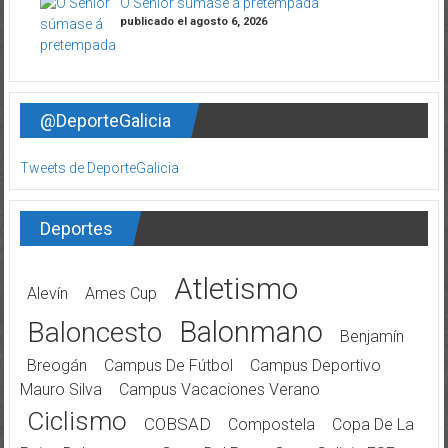
O Sénior súmase á pretempada
publicado el agosto 6, 2026
@DeporteGalicia
Tweets de DeporteGalicia
Deportes
Atletismo
Alevín
Ames Cup
Balonmano
Baloncesto
Benjamín
Breogán
Campus De Fútbol
Campus Deportivo
Mauro Silva
Campus Vacaciones Verano
Ciclismo
COBSAD
Compostela
Copa De La