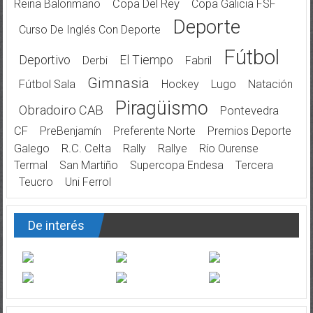
Reina Balonmano
Copa Del Rey
Copa Galicia FSF
Deporte
Curso De Inglés Con Deporte
Fútbol
Deportivo
El Tiempo
Derbi
Fabril
Gimnasia
Fútbol Sala
Hockey
Lugo
Natación
Piragüismo
Obradoiro CAB
Pontevedra
CF
PreBenjamín
Preferente Norte
Premios Deporte
Galego
R.C. Celta
Rally
Rallye
Río Ourense
Termal
San Martiño
Supercopa Endesa
Tercera
Teucro
Uni Ferrol
De interés