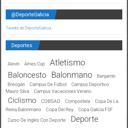
@DeporteGalicia
Tweets de DeporteGalicia
Deportes
Atletismo
Alevín
Ames Cup
Balonmano
Baloncesto
Benjamín
Breogán
Campus De Fútbol
Campus Deportivo
Mauro Silva
Campus Vacaciones Verano
Ciclismo
COBSAD
Compostela
Copa De La
Reina Balonmano
Copa Del Rey
Copa Galicia FSF
Deporte
Curso De Inglés Con Deporte