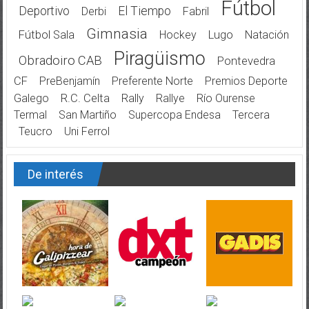
Fútbol
Deportivo
El Tiempo
Derbi
Fabril
Gimnasia
Fútbol Sala
Hockey
Lugo
Natación
Piragüismo
Obradoiro CAB
Pontevedra
CF
PreBenjamín
Preferente Norte
Premios Deporte
Galego
R.C. Celta
Rally
Rallye
Río Ourense
Termal
San Martiño
Supercopa Endesa
Tercera
Teucro
Uni Ferrol
De interés