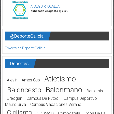
A SEGUIR, OLALLA!
publicado el agosto 8, 2026
@DeporteGalicia
Tweets de DeporteGalicia
Deportes
Atletismo
Alevín
Ames Cup
Balonmano
Baloncesto
Benjamín
Breogán
Campus De Fútbol
Campus Deportivo
Mauro Silva
Campus Vacaciones Verano
Ciclismo
COBSAD
Compostela
Copa De La