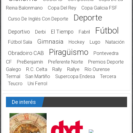
Reina Balonmano
Copa Del Rey
Copa Galicia FSF
Deporte
Curso De Inglés Con Deporte
Fútbol
Deportivo
El Tiempo
Derbi
Fabril
Gimnasia
Fútbol Sala
Hockey
Lugo
Natación
Piragüismo
Obradoiro CAB
Pontevedra
CF
PreBenjamín
Preferente Norte
Premios Deporte
Galego
R.C. Celta
Rally
Rallye
Río Ourense
Termal
San Martiño
Supercopa Endesa
Tercera
Teucro
Uni Ferrol
De interés