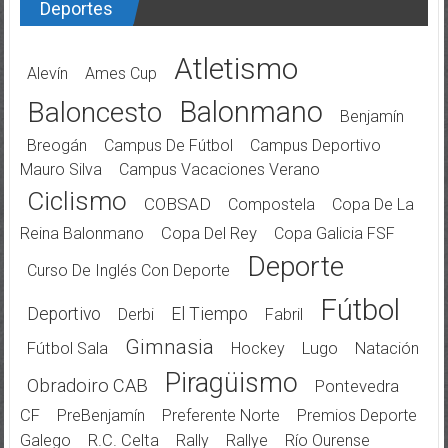
Deportes
Atletismo
Alevín
Ames Cup
Balonmano
Baloncesto
Benjamín
Breogán
Campus De Fútbol
Campus Deportivo
Mauro Silva
Campus Vacaciones Verano
Ciclismo
COBSAD
Compostela
Copa De La
Reina Balonmano
Copa Del Rey
Copa Galicia FSF
Deporte
Curso De Inglés Con Deporte
Fútbol
Deportivo
El Tiempo
Derbi
Fabril
Gimnasia
Fútbol Sala
Hockey
Lugo
Natación
Piragüismo
Obradoiro CAB
Pontevedra
CF
PreBenjamín
Preferente Norte
Premios Deporte
Galego
R.C. Celta
Rally
Rallye
Río Ourense