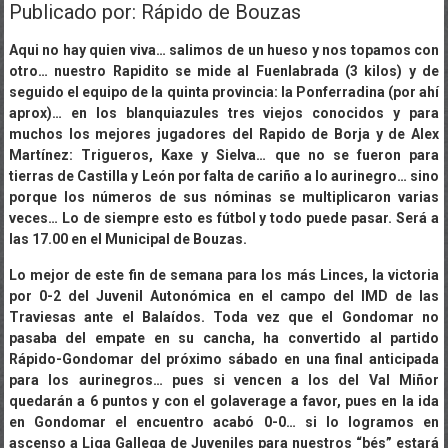
Publicado por: Rápido de Bouzas
Aqui no hay quien viva… salimos de un hueso y nos topamos con
otro… nuestro Rapidito se mide al Fuenlabrada (3 kilos) y de
seguido el equipo de la quinta provincia: la Ponferradina (por ahí
aprox)… en los blanquiazules tres viejos conocidos y para
muchos los mejores jugadores del Rapido de Borja y de Alex
Martínez: Trigueros, Kaxe y Sielva… que no se fueron para
tierras de Castilla y León por falta de cariño a lo aurinegro… sino
porque los números de sus nóminas se multiplicaron varias
veces… Lo de siempre esto es fútbol y todo puede pasar. Será a
las 17.00 en el Municipal de Bouzas.
Lo mejor de este fin de semana para los más Linces, la victoria
por 0-2 del Juvenil Autonómica en el campo del IMD de las
Traviesas ante el Balaídos. Toda vez que el Gondomar no
pasaba del empate en su cancha, ha convertido al partido
Rápido-Gondomar del próximo sábado en una final anticipada
para los aurinegros… pues si vencen a los del Val Miñor
quedarán a 6 puntos y con el golaverage a favor, pues en la ida
en Gondomar el encuentro acabó 0-0… si lo logramos en
ascenso a Liga Gallega de Juveniles para nuestros “bés” estará