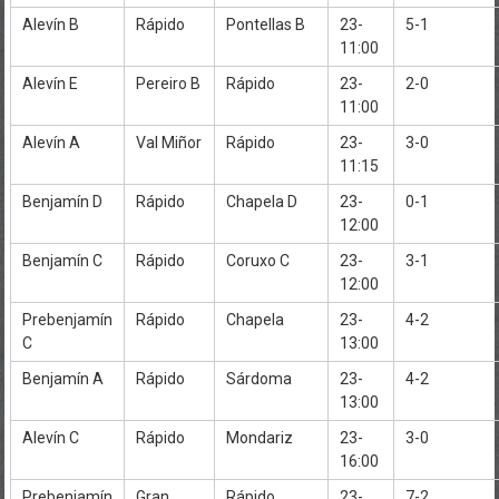
Alevín B
Rápido
Pontellas B
23-
5-1
11:00
Alevín E
Pereiro B
Rápido
23-
2-0
11:00
Alevín A
Val Miñor
Rápido
23-
3-0
11:15
Benjamín D
Rápido
Chapela D
23-
0-1
12:00
Benjamín C
Rápido
Coruxo C
23-
3-1
12:00
Prebenjamín
Rápido
Chapela
23-
4-2
C
13:00
Benjamín A
Rápido
Sárdoma
23-
4-2
13:00
Alevín C
Rápido
Mondariz
23-
3-0
16:00
Prebenjamín
Gran
Rápido
23-
7-2