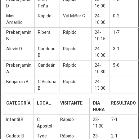
D
Peña
16:00
Mini
Rápido
Val Miñor C
24-
0-2
Amarillo
10:00
Prebenjamín
Ribera
Rápido
24-
1-7
B
10:15
Alevín D
Candean
Rápido
24-
3-1
B
10:30
Prebenjamín
Candeán
Rápido
24-
5-6
A
10:30
Benjamín B
C.Victoria
Rápido
24-
B
13:00
CATEGORÍA
LOCAL
VISITANTE
DIA-
RESULTADO
HORA
Infantil B
C.
Rápido
23-
7-1
Apostol
11:00
Cadete B
Tyde
Rápido
23-
2-1