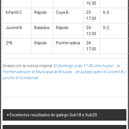
16:30
Infantil C
Rápido
Coya B
23-
6-0
17:00
Juvenil B
Balaidos
Rápido
24-
0-2
12.00
2ªB
Rápido
Ponferradina
24-
17:00
Enlace con la noticia original:
El domingo a las 17.00 otro hueso… la
Ponferradina en el Municipal de Bouzas… en la base gano el Juvenil B y
pinchó el Gondomar
Post navigation
Excelentes resultados do galego Sub18 e Sub20