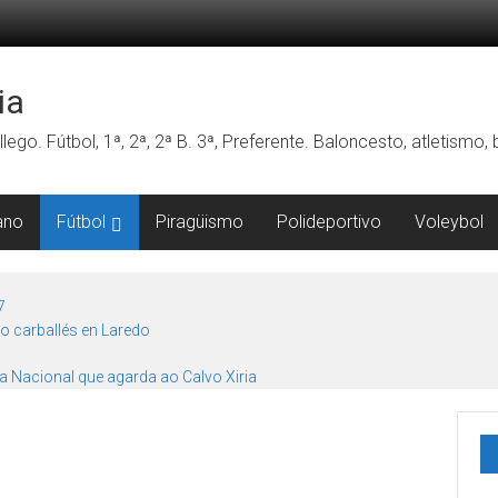
ia
lego. Fútbol, 1ª, 2ª, 2ª B. 3ª, Preferente. Baloncesto, atletismo
ano
Fútbol
Piragüismo
Polideportivo
Voleybol
7
o carballés en Laredo
ra Nacional que agarda ao Calvo Xiria