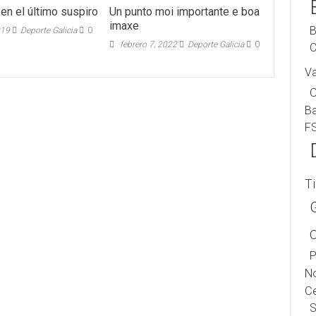
en el último suspiro
Un punto moi importante e boa
imaxe
B
019
Deporte Galicia
0
febrero 7, 2022
Deporte Galicia
0
C
V
B
F
T
P
No
Ce
S