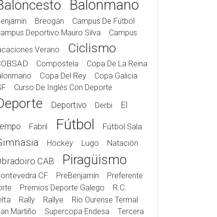
Balonmano
Baloncesto
enjamín
Breogán
Campus De Fútbol
ampus Deportivo Mauro Silva
Campus
Ciclismo
acaciones Verano
COBSAD
Compostela
Copa De La Reina
alonmano
Copa Del Rey
Copa Galicia
SF
Curso De Inglés Con Deporte
Deporte
Deportivo
El
Derbi
Fútbol
iempo
Fabril
Fútbol Sala
Gimnasia
Hockey
Lugo
Natación
Piragüismo
Obradoiro CAB
ontevedra CF
PreBenjamín
Preferente
rte
Premios Deporte Galego
R.C.
lta
Rally
Rallye
Río Ourense Termal
an Martiño
Supercopa Endesa
Tercera