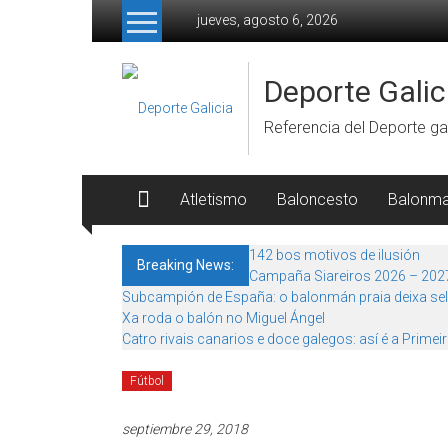
Skip to content
jueves, agosto 6, 2026
Deporte Galic
Referencia del Deporte gal
Atletismo
Baloncesto
Balonm
142 bos motivos de ilusión
Breaking News:
Campaña Siareiros 2026 – 202
Subcampión de España: o balonmán praia deixa sel
Xa roda o balón no Miguel Ángel
Catro rivais canarios e doce galegos: así é a Primei
Fútbol
septiembre 29, 2018