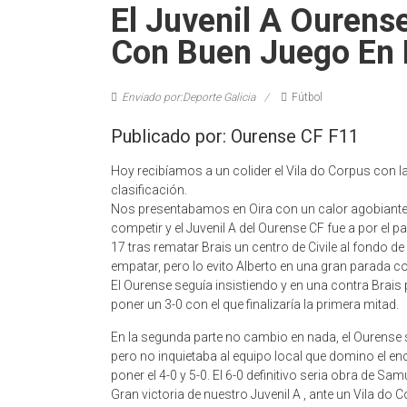
El Juvenil A Ourens
Con Buen Juego En 
Enviado por:Deporte Galicia
Fútbol
Publicado por: Ourense CF F11
Hoy recibíamos a un colider el Vila do Corpus con la
clasificación.
Nos presentabamos en Oira con un calor agobiante 
competir y el Juvenil A del Ourense CF fue a por el pa
17 tras rematar Brais un centro de Civile al fondo de 
empatar, pero lo evito Alberto en una gran parada co
El Ourense seguía insistiendo y en una contra Brais 
poner un 3-0 con el que finalizaría la primera mitad.
En la segunda parte no cambio en nada, el Ourense s
pero no inquietaba al equipo local que domino el en
poner el 4-0 y 5-0. El 6-0 definitivo seria obra de Sam
Gran victoria de nuestro Juvenil A , ante un Vila do 