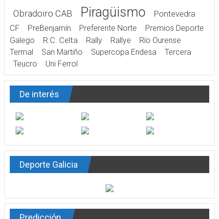
Piragüismo
Obradoiro CAB
Pontevedra
CF
PreBenjamín
Preferente Norte
Premios Deporte
Galego
R.C. Celta
Rally
Rallye
Río Ourense
Termal
San Martiño
Supercopa Endesa
Tercera
Teucro
Uni Ferrol
De interés
Deporte Galicia
Predicción