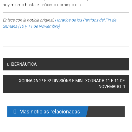
hoy mismo hasta el próximo domingo día…
Enlace con la noticia original:
Horarios de los Partidos del Fin de
Semana (10 y 11 de Noviembre)
Post navigation
IBERNÁUTICA
XORNADA 2ª E 3ª DIVISIÓNS E MINI: XORNADA 11 E 11 DE
NOVEMBRO
Mas noticias relacionadas