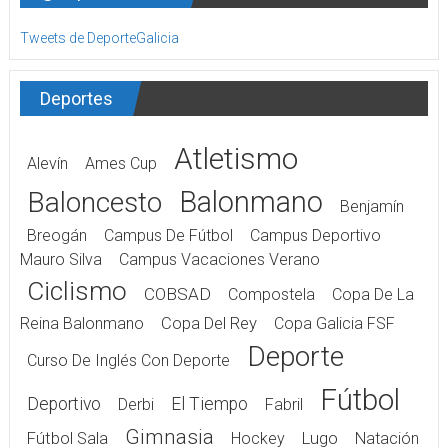
Tweets de DeporteGalicia
Deportes
Atletismo
Alevín
Ames Cup
Balonmano
Baloncesto
Benjamín
Breogán
Campus De Fútbol
Campus Deportivo
Mauro Silva
Campus Vacaciones Verano
Ciclismo
COBSAD
Compostela
Copa De La
Reina Balonmano
Copa Del Rey
Copa Galicia FSF
Deporte
Curso De Inglés Con Deporte
Fútbol
Deportivo
El Tiempo
Derbi
Fabril
Gimnasia
Fútbol Sala
Hockey
Lugo
Natación