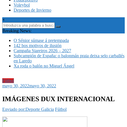
Voleybol
Deportes de Invierno
×
Breaking News:
O Sénior súmase á pretempada
142 bos motivos de ilusión
Campaña Siareiros 2026 – 2027
Subcampión de España: o balonmán praia deixa selo carballés
en Laredo
Xa roda o balón no Miguel Ángel
Fútbol
mayo 30, 2022
mayo 30, 2022
IMÁGENES DUX INTERNACIONAL
Enviado por:Deporte Galicia
Fútbol