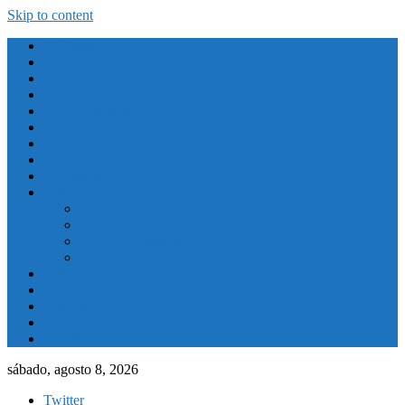
Skip to content
Atletismo
Baloncesto
Balonmano
Ciclismo
Deporte Adaptado
Deportes de Invierno
Deportes Naúticos
Destacado
El Tiempo
Fútbol
Primera División
Segunda División
Segunda División B
Tercera División
Futbol Sala
Piragüismo
Polideportivo
Running
Voleybol
sábado, agosto 8, 2026
Twitter