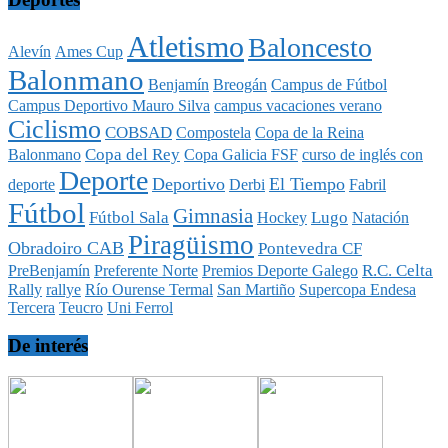
Atletismo
Baloncesto
Alevín
Ames Cup
Balonmano
Benjamín
Breogán
Campus de Fútbol
Campus Deportivo Mauro Silva
campus vacaciones verano
Ciclismo
COBSAD
Compostela
Copa de la Reina
Copa del Rey
Balonmano
Copa Galicia FSF
curso de inglés con
Deporte
Deportivo
El Tiempo
deporte
Derbi
Fabril
Fútbol
Gimnasia
Fútbol Sala
Lugo
Hockey
Natación
Piragüismo
Obradoiro CAB
Pontevedra CF
R.C. Celta
PreBenjamín
Preferente Norte
Premios Deporte Galego
Rally
rallye
Río Ourense Termal
San Martiño
Supercopa Endesa
Tercera
Teucro
Uni Ferrol
De interés