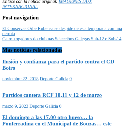
Enlace con la noticia original:
IMÁGENES DUX
INTERNACIONAL
Post navigation
El Conservas Orbe Rubensa se despide de esta temporada con una
derrota
Catro xogadores do club nas Seleccións Galegas Sub-12 e Sub-14
Mas noticias relacionadas
Ilusión y confianza para el partido contra el CD
Boiro
noviembre 22, 2018
Deporte Galicia
0
Partidos cantera RCF 10,11 y 12 de marzo
marzo 9, 2023
Deporte Galicia
0
El domingo a las 17.00 otro hueso… la
Ponferradina en el Municipal de Bouzas… este