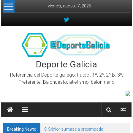
Skip to content
viernes, agosto 7, 2026
Deporte Galicia
Referencia del Deporte gallego. Fútbol, 1ª, 2ª, 2ª B. 3ª,
Preferente. Baloncesto, atletismo, balonmano
Breaking News:
O Sénior súmase á pretempada