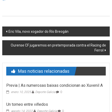
Post navigation
Eric Vila, novo xogador do Río Breogán
Ourense CF jugaremos en pretemporada contra el Racing de
Ferrol
Mas noticias relacionadas
Previa | As numerosas baixas condicionan ao Xuvenil A
enero 10, 2025
Deporte Galicia
0
Un torneo entre viñedos
agosto 14, 2022
Deporte Galicia
0