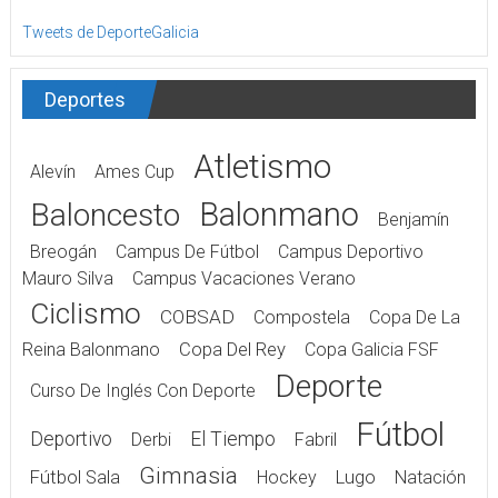
Tweets de DeporteGalicia
Deportes
Atletismo
Alevín
Ames Cup
Balonmano
Baloncesto
Benjamín
Breogán
Campus De Fútbol
Campus Deportivo
Mauro Silva
Campus Vacaciones Verano
Ciclismo
COBSAD
Compostela
Copa De La
Reina Balonmano
Copa Del Rey
Copa Galicia FSF
Deporte
Curso De Inglés Con Deporte
Fútbol
Deportivo
El Tiempo
Derbi
Fabril
Gimnasia
Fútbol Sala
Hockey
Lugo
Natación