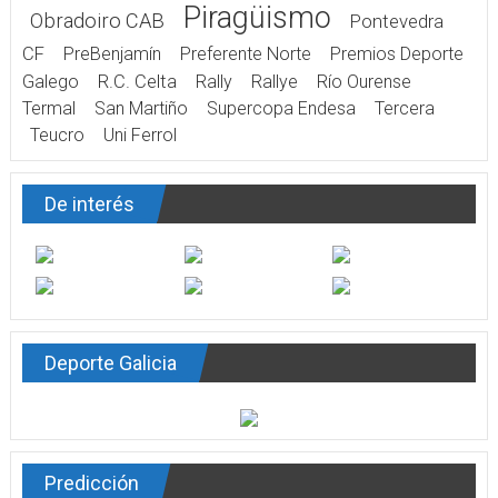
Piragüismo
Obradoiro CAB
Pontevedra
CF
PreBenjamín
Preferente Norte
Premios Deporte
Galego
R.C. Celta
Rally
Rallye
Río Ourense
Termal
San Martiño
Supercopa Endesa
Tercera
Teucro
Uni Ferrol
De interés
Deporte Galicia
Predicción