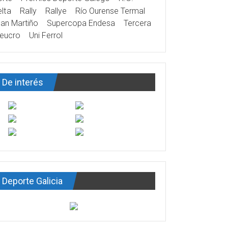
lta
Rally
Rallye
Río Ourense Termal
an Martiño
Supercopa Endesa
Tercera
eucro
Uni Ferrol
De interés
Deporte Galicia