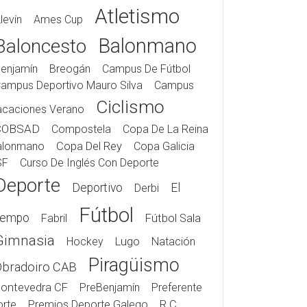
Atletismo
levín
Ames Cup
Balonmano
Baloncesto
enjamín
Breogán
Campus De Fútbol
ampus Deportivo Mauro Silva
Campus
Ciclismo
acaciones Verano
COBSAD
Compostela
Copa De La Reina
alonmano
Copa Del Rey
Copa Galicia
SF
Curso De Inglés Con Deporte
Deporte
Deportivo
El
Derbi
Fútbol
iempo
Fabril
Fútbol Sala
Gimnasia
Hockey
Lugo
Natación
Piragüismo
Obradoiro CAB
ontevedra CF
PreBenjamín
Preferente
rte
Premios Deporte Galego
R.C.