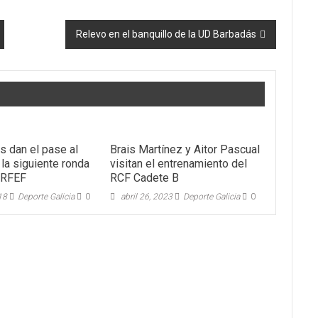
Relevo en el banquillo de la UD Barbadás
s dan el pase al
Brais Martínez y Aitor Pascual
 la siguiente ronda
visitan el entrenamiento del
 RFEF
RCF Cadete B
018
Deporte Galicia
0
abril 26, 2023
Deporte Galicia
0