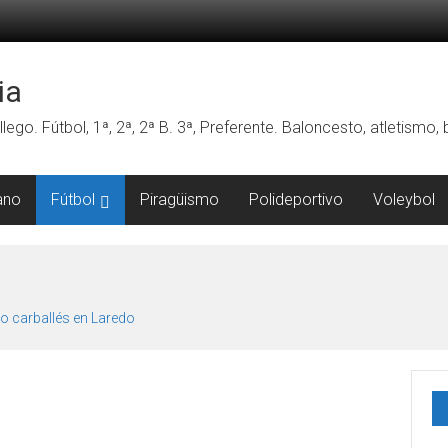
ia
lego. Fútbol, 1ª, 2ª, 2ª B. 3ª, Preferente. Baloncesto, atletismo
ano
Fútbol
Piragüismo
Polideportivo
Voleybol
o carballés en Laredo