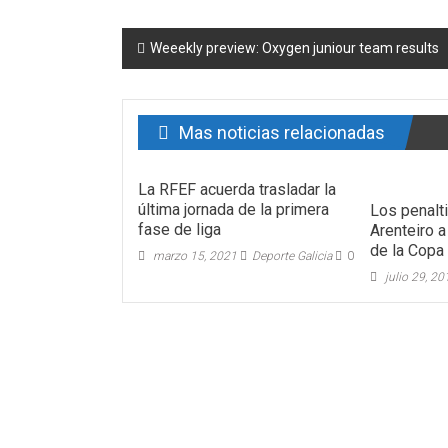
Post navigation
Weeekly preview: Oxygen juniour team results
Mas noticias relacionadas
La RFEF acuerda trasladar la
última jornada de la primera
Los penalti
fase de liga
Arenteiro a
de la Copa
marzo 15, 2021
Deporte Galicia
0
julio 29, 2