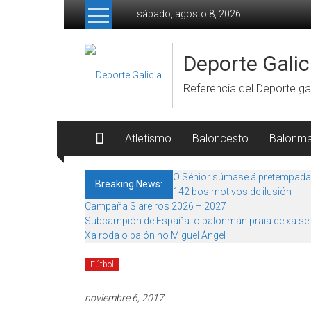
Skip to content
sábado, agosto 8, 2026
Deporte Galic
Referencia del Deporte gal
Atletismo
Baloncesto
Balonm
O Sénior súmase á pretempada
Breaking News:
142 bos motivos de ilusión
Campaña Siareiros 2026 – 2027
Subcampión de España: o balonmán praia deixa sel
Xa roda o balón no Miguel Ángel
Fútbol
noviembre 6, 2017