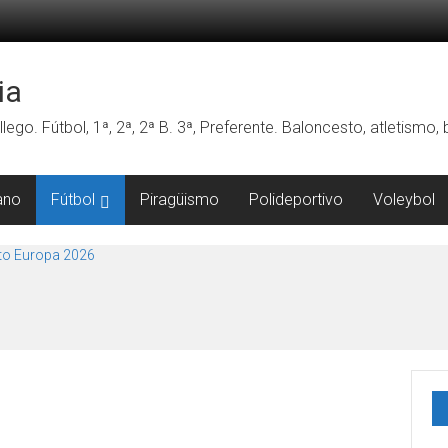
ia
lego. Fútbol, 1ª, 2ª, 2ª B. 3ª, Preferente. Baloncesto, atletismo
ano
Fútbol
Piragüismo
Polideportivo
Voleybol
o Europa 2026