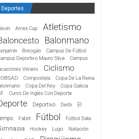
Deportes
Atletismo
levín
Ames Cup
Balonmano
Baloncesto
enjamín
Breogán
Campus De Fútbol
ampus Deportivo Mauro Silva
Campus
Ciclismo
acaciones Verano
COBSAD
Compostela
Copa De La Reina
alonmano
Copa Del Rey
Copa Galicia
SF
Curso De Inglés Con Deporte
Deporte
Deportivo
El
Derbi
Fútbol
iempo
Fabril
Fútbol Sala
Gimnasia
Hockey
Lugo
Natación