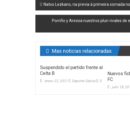
Post navigation
Natxo Lezkano, na previa á primeira xornada n
Porriño y Areosa nuestros pluri-rivales de
Mas noticias relacionadas
Suspendido el partido frente al
Celta B
Nuevos fic
FC
enero 22, 2021
Deporte Galicia
0
julio 18, 2