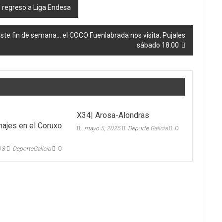
o regreso a Liga Endesa
 este fin de semana… el COCO Fuenlabrada nos visita: Pujales
sábado 18.00
X34| Arosa-Alondras
hajes en el Coruxo
mayo 5, 2025
Deporte Galicia
0
018
DeporteGalicia
0