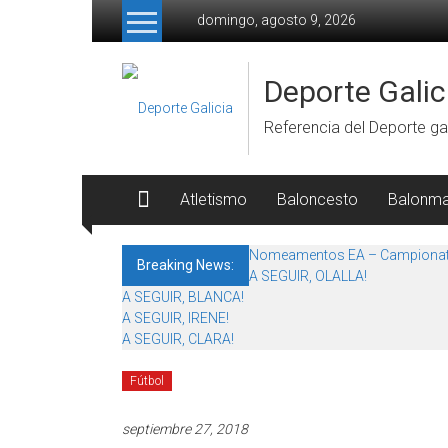
Skip to content
domingo, agosto 9, 2026
Deporte Galic
Referencia del Deporte gal
Atletismo
Baloncesto
Balonm
Nomeamentos EA – Campionat
Breaking News:
A SEGUIR, OLALLA!
A SEGUIR, BLANCA!
A SEGUIR, IRENE!
A SEGUIR, CLARA!
Fútbol
septiembre 27, 2018