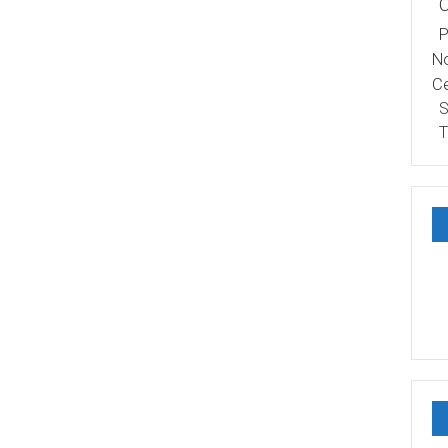
P
No
Ce
S
T