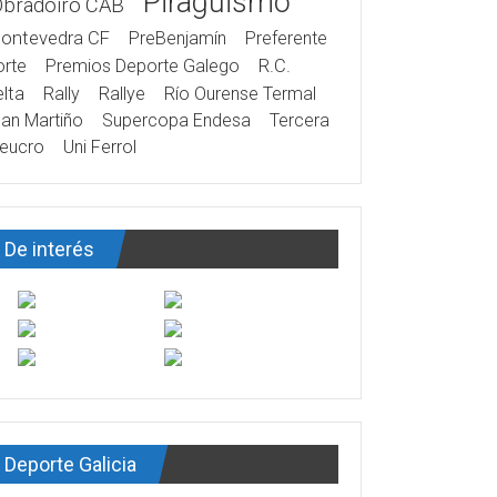
Piragüismo
Obradoiro CAB
ontevedra CF
PreBenjamín
Preferente
rte
Premios Deporte Galego
R.C.
lta
Rally
Rallye
Río Ourense Termal
an Martiño
Supercopa Endesa
Tercera
eucro
Uni Ferrol
De interés
Deporte Galicia