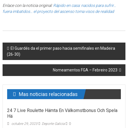
Enlace con la noticia original:
Rápido en casa: nacidos para sufrir…
fuera imbatidos… el proyecto del ascenso toma visos de realidad
Post navigation
El Guardés da el primer paso hacia semifinales en Madeira
(26-30)
Nomeamentos FGA – Febreiro 2023
Mas noticias relacionadas
24 7 Live Roulette Hämta En Välkomstbonus Och Spela
Hä
octubre 29, 2023
Deporte Galicia
0