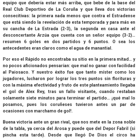
equipo que debería estar más arriba, que bebe de la base del
Real Club Deportivo de La Coruña y que lleva dos victorias
consecitivas: la primera nada menos que contra el Estradense
que está siendo la revelación de esta temporada y para más en
su cancha de La Estrada (2-3), la segunda en casa ante el
desconcertante Arzúa que cuenta con un señor equipo (3-2)…
resumen 6 goles en dos partidos y 6 puntos. O sea los
antecedentes eran claros como el agua de manantial.
Por eso el Rápido no encontraba su sitio en la primera mitad… y
no pocos aficionados pensarían: que mal no ganar con facilidad
al Paiosaco. Y nuestro éxito fue que tanto míster como los
jugadores, lucharon por lograr los tres puntos sin florituras y
con la máxima efectividad y fruto de este planteamiento llegaba
el gol de Alex Rey, tras un fallo visitante, cuando restaban
solamente siete minutos para terminar el partido… ¡qué mal lo
posamos, pues los coruñeses tuvieron antes un par de
ocasiones con marchamo de gol!.
Buena victoria ante un gran rival, que nos mete en la zona noble
de la tabla, ya cerca del Arosa y puede que del Depor Fabril (si
pincha esta tarde). Desde que llegó De Dios el circo ha