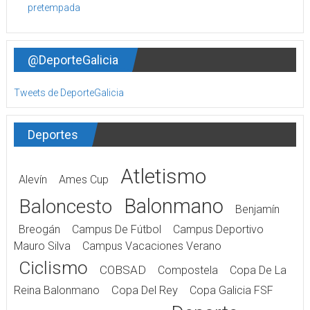
@DeporteGalicia
Tweets de DeporteGalicia
Deportes
Atletismo
Alevín
Ames Cup
Balonmano
Baloncesto
Benjamín
Breogán
Campus De Fútbol
Campus Deportivo
Mauro Silva
Campus Vacaciones Verano
Ciclismo
COBSAD
Compostela
Copa De La
Reina Balonmano
Copa Del Rey
Copa Galicia FSF