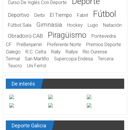
Deporte
Curso De Inglés Con Deporte
Fútbol
Deportivo
El Tiempo
Derbi
Fabril
Gimnasia
Fútbol Sala
Hockey
Lugo
Natación
Piragüismo
Obradoiro CAB
Pontevedra
CF
PreBenjamín
Preferente Norte
Premios Deporte
Galego
R.C. Celta
Rally
Rallye
Río Ourense
Termal
San Martiño
Supercopa Endesa
Tercera
Teucro
Uni Ferrol
De interés
Deporte Galicia