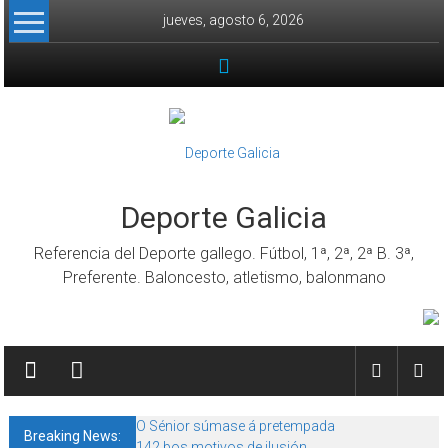
Skip to content
jueves, agosto 6, 2026
Deporte Galicia
Referencia del Deporte gallego. Fútbol, 1ª, 2ª, 2ª B. 3ª,
Preferente. Baloncesto, atletismo, balonmano
O Sénior súmase á pretempada
Breaking News:
142 bos motivos de ilusión