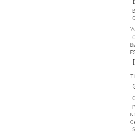
B
C
V
B
F
T
P
No
Ce
S