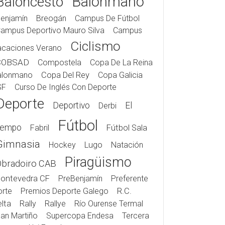
Balonmano
Baloncesto
enjamín
Breogán
Campus De Fútbol
ampus Deportivo Mauro Silva
Campus
Ciclismo
acaciones Verano
COBSAD
Compostela
Copa De La Reina
alonmano
Copa Del Rey
Copa Galicia
SF
Curso De Inglés Con Deporte
Deporte
Deportivo
El
Derbi
Fútbol
iempo
Fabril
Fútbol Sala
Gimnasia
Hockey
Lugo
Natación
Piragüismo
Obradoiro CAB
ontevedra CF
PreBenjamín
Preferente
rte
Premios Deporte Galego
R.C.
lta
Rally
Rallye
Río Ourense Termal
an Martiño
Supercopa Endesa
Tercera