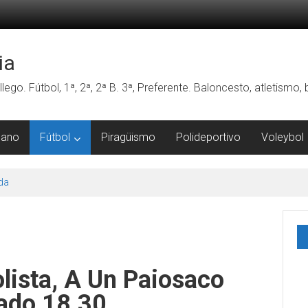
ia
lego. Fútbol, 1ª, 2ª, 2ª B. 3ª, Preferente. Baloncesto, atletismo
mano
Fútbol
Piragüismo
Polideportivo
Voleybol
da
lista, A Un Paiosaco
ado 18.30