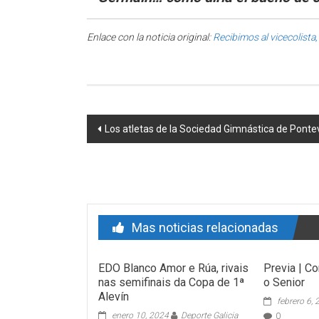
Enlace con la noticia original:
Recibimos al vicecolist
Post navigation
Los atletas de la Sociedad Gimnástica de Ponte
Mas noticias relacionadas
EDO Blanco Amor e Rúa, rivais
Previa | C
nas semifinais da Copa de 1ª
o Senior
Alevín
febrero 6,
enero 10, 2024
Deporte Galicia
0