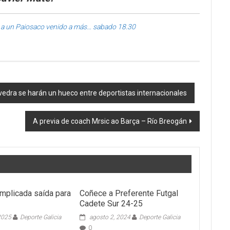
a, a un Paiosaco venido a más… sabado 18.30
vedra se harán un hueco entre deportistas internacionales
A previa de coach Mrsic ao Barça – Río Breogán
omplicada saída para
Coñece a Preferente Futgal
Cadete Sur 24-25
 2025
Deporte Galicia
agosto 2, 2024
Deporte Galicia
0