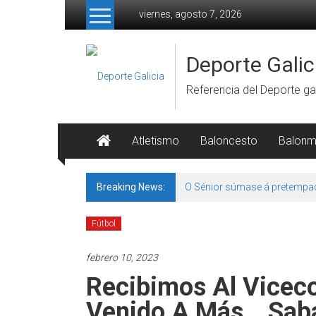
Skip to content
viernes, agosto 7, 2026
Deporte Galic
Referencia del Deporte gal
Atletismo
Baloncesto
Balon
Breaking News:
O Sénior súmase á pretempa
Fútbol
febrero 10, 2023
Recibimos Al Viceco
Venido A Más… Sab