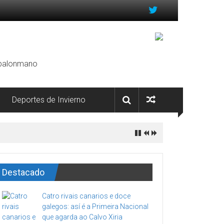
, balonmano
Deportes de Invierno
Destacado
Catro rivais canarios e doce
galegos: así é a Primeira Nacional
que agarda ao Calvo Xiria