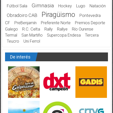
Gimnasia
Fútbol Sala
Hockey
Lugo
Natación
Piragüismo
Obradoiro CAB
Pontevedra
CF
PreBenjamín
Preferente Norte
Premios Deporte
Galego
R.C. Celta
Rally
Rallye
Río Ourense
Termal
San Martiño
Supercopa Endesa
Tercera
Teucro
Uni Ferrol
De interés