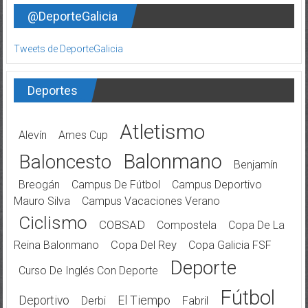
@DeporteGalicia
Tweets de DeporteGalicia
Deportes
Atletismo
Alevín
Ames Cup
Balonmano
Baloncesto
Benjamín
Breogán
Campus De Fútbol
Campus Deportivo
Mauro Silva
Campus Vacaciones Verano
Ciclismo
COBSAD
Compostela
Copa De La
Reina Balonmano
Copa Del Rey
Copa Galicia FSF
Deporte
Curso De Inglés Con Deporte
Fútbol
Deportivo
El Tiempo
Derbi
Fabril