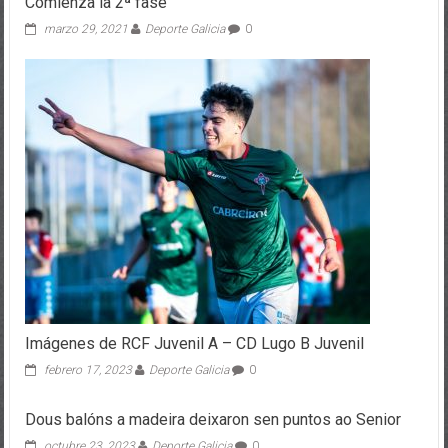
Comienza la 2ª fase
marzo 29, 2021
Deporte Galicia
0
Imágenes de RCF Juvenil A – CD Lugo B Juvenil
febrero 17, 2023
Deporte Galicia
0
Dous balóns a madeira deixaron sen puntos ao Senior
octubre 23, 2023
Deporte Galicia
0