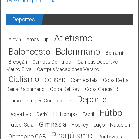
Deportes
Atletismo
Alevín
Ames Cup
Balonmano
Baloncesto
Benjamín
Breogán
Campus De Fútbol
Campus Deportivo
Mauro Silva
Campus Vacaciones Verano
Ciclismo
COBSAD
Compostela
Copa De La
Reina Balonmano
Copa Del Rey
Copa Galicia FSF
Deporte
Curso De Inglés Con Deporte
Fútbol
Deportivo
El Tiempo
Derbi
Fabril
Gimnasia
Fútbol Sala
Hockey
Lugo
Natación
Piragüismo
Obradoiro CAB
Pontevedra