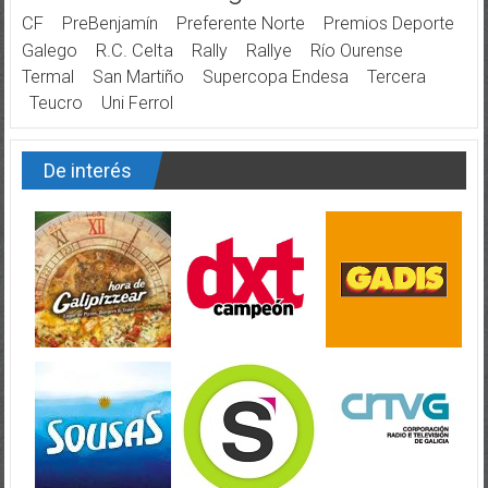
CF
PreBenjamín
Preferente Norte
Premios Deporte
Galego
R.C. Celta
Rally
Rallye
Río Ourense
Termal
San Martiño
Supercopa Endesa
Tercera
Teucro
Uni Ferrol
De interés