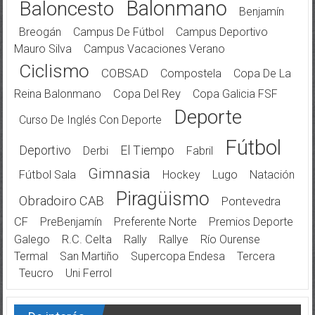
Balonmano
Baloncesto
Benjamín
Breogán
Campus De Fútbol
Campus Deportivo
Mauro Silva
Campus Vacaciones Verano
Ciclismo
COBSAD
Compostela
Copa De La
Reina Balonmano
Copa Del Rey
Copa Galicia FSF
Deporte
Curso De Inglés Con Deporte
Fútbol
Deportivo
El Tiempo
Derbi
Fabril
Gimnasia
Fútbol Sala
Hockey
Lugo
Natación
Piragüismo
Obradoiro CAB
Pontevedra
CF
PreBenjamín
Preferente Norte
Premios Deporte
Galego
R.C. Celta
Rally
Rallye
Río Ourense
Termal
San Martiño
Supercopa Endesa
Tercera
Teucro
Uni Ferrol