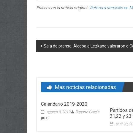
Enlace con la noticia original:
Victoria a domicilio en 
Post navigation
Sala de prensa: Alcoba e Lezkano valoraron o C
Mas noticias relacionadas
Calendario 2019-2020
Partidos d
agosto 8, 2019
Deporte Galicia
21,22 y 23 
0
abril 20, 2