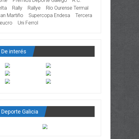
rte
Premios Deporte Galego
R.C.
lta
Rally
Rallye
Río Ourense Termal
an Martiño
Supercopa Endesa
Tercera
eucro
Uni Ferrol
De interés
Deporte Galicia