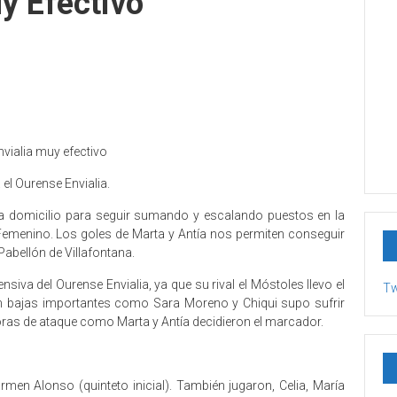
y Efectivo
 el Ourense Envialia.
 domicilio para seguir sumando y escalando puestos en la
a Femenino. Los goles de Marta y Antía nos permiten conseguir
abellón de Villafontana.
siva del Ourense Envialia, ya que su rival el Móstoles llevo el
Tw
on bajas importantes como Sara Moreno y Chiqui supo sufrir
oras de ataque como Marta y Antía decidieron el marcador.
rmen Alonso (quinteto inicial). También jugaron, Celia, María