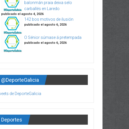
balonmán praia deixa selo
carballés en Laredo
publicado el agosto 4, 2026
142 bos motivos de ilusión
publicado el agosto 6, 2026
O Sénior súmase á pretempada
publicado el agosto 6, 2026
@DeporteGalicia
eets de DeporteGalicia
Deportes