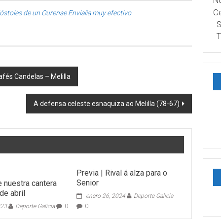
No
Ce
Móstoles de un Ourense Envialia muy efectivo
S
T
afés Candelas – Melilla
A defensa celeste esnaquiza ao Melilla (78-67)
Previa | Rival á alza para o
Senior
e nuestra cantera
de abril
enero 26, 2024
Deporte Galicia
023
Deporte Galicia
0
0