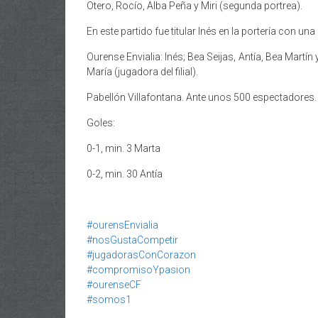
Otero, Rocío, Alba Peña y Miri (segunda portrea).
En este partido fue titular Inés en la portería con u
Ourense Envialia: Inés; Bea Seijas, Antía, Bea Martín 
María (jugadora del filial).
Pabellón Villafontana. Ante unos 500 espectadores
Goles:
0-1, min. 3 Marta
0-2, min. 30 Antía
#ourensEnvialia
#nosGustaCompetir
#jugadorasConCorazon
#compromisoYpasion
#ourenseCF
#somos1