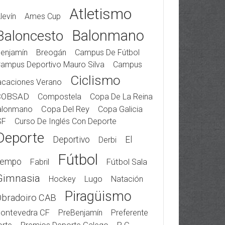
Atletismo
levín
Ames Cup
Balonmano
Baloncesto
enjamín
Breogán
Campus De Fútbol
ampus Deportivo Mauro Silva
Campus
Ciclismo
acaciones Verano
COBSAD
Compostela
Copa De La Reina
alonmano
Copa Del Rey
Copa Galicia
SF
Curso De Inglés Con Deporte
Deporte
Deportivo
El
Derbi
Fútbol
iempo
Fabril
Fútbol Sala
Gimnasia
Hockey
Lugo
Natación
Piragüismo
Obradoiro CAB
ontevedra CF
PreBenjamín
Preferente