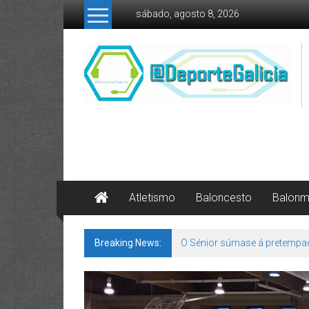
Skip to content
sábado, agosto 8, 2026
Atletismo
Baloncesto
Balon
Breaking News:
O Sénior súmase á pretempa