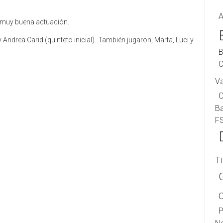
A
na muy buena actuación.
y Andrea Carid (quinteto inicial). También jugaron, Marta, Luci y
B
C
.
V
B
F
T
P