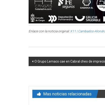
Enlace con la noticia original:
X11 | Cambados-Alondr
Post navigation
O Grupo Lemaco cae en Cabral cheo de impreci
Mas noticias relacionadas