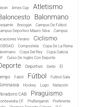
Atletismo
levín
Ames Cup
Balonmano
Baloncesto
enjamín
Breogán
Campus De Fútbol
ampus Deportivo Mauro Silva
Campus
Ciclismo
acaciones Verano
COBSAD
Compostela
Copa De La Reina
alonmano
Copa Del Rey
Copa Galicia
SF
Curso De Inglés Con Deporte
Deporte
Deportivo
El
Derbi
Fútbol
iempo
Fabril
Fútbol Sala
Gimnasia
Hockey
Lugo
Natación
Piragüismo
Obradoiro CAB
ontevedra CF
PreBenjamín
Preferente