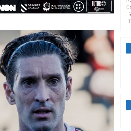
No
Ce
S
T