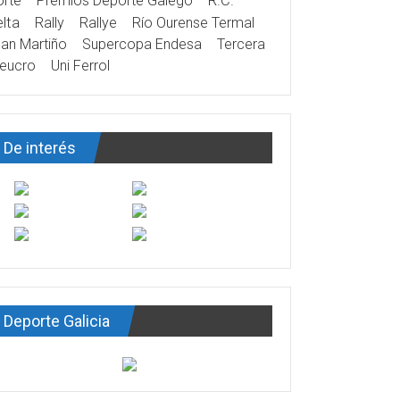
rte
Premios Deporte Galego
R.C.
lta
Rally
Rallye
Río Ourense Termal
an Martiño
Supercopa Endesa
Tercera
eucro
Uni Ferrol
De interés
Deporte Galicia