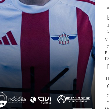
A
B
C
V
B
F
T
P