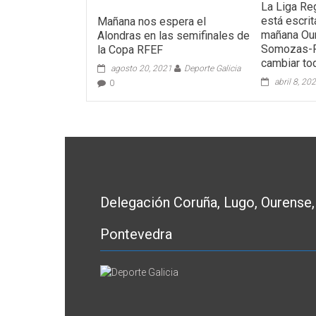
La Liga Re
está escri
Mañana nos espera el
mañana Ou
Alondras en las semifinales de
Somozas-F
la Copa RFEF
cambiar to
agosto 20, 2021
Deporte Galicia
abril 8, 20
0
Delegación Coruña, Lugo, Ourense,
Pontevedra