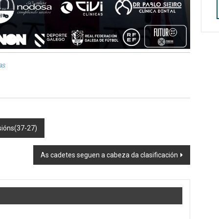
as
sións(37-27)
As cadetes seguen a cabeza da clasificación