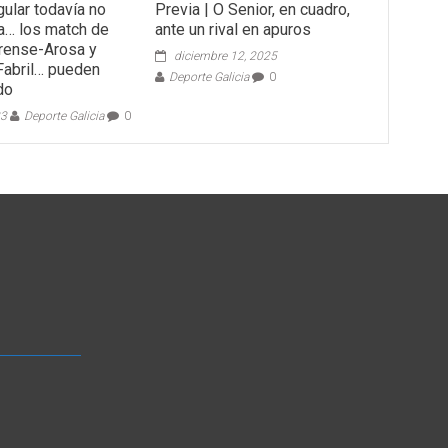
gular todavía no
Previa | O Senior, en cuadro,
ta… los match de
ante un rival en apuros
rense-Arosa y
diciembre 12, 2025
abril… pueden
Deporte Galicia
0
do
23
Deporte Galicia
0