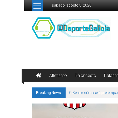
Skip to content
sábado, agosto 8, 2026
Atletismo
Baloncesto
Balon
Breaking News:
142 bos motivos de ilusión