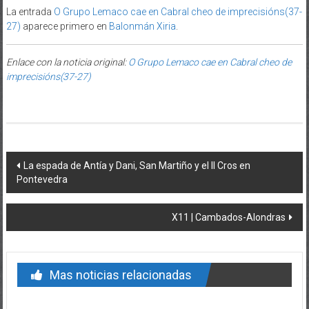
La entrada
O Grupo Lemaco cae en Cabral cheo de imprecisións(37-
27)
aparece primero en
Balonmán Xiria
.
Enlace con la noticia original:
O Grupo Lemaco cae en Cabral cheo de
imprecisións(37-27)
Post navigation
La espada de Antía y Dani, San Martiño y el II Cros en
Pontevedra
X11 | Cambados-Alondras
Mas noticias relacionadas