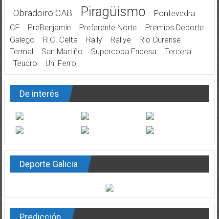
Piragüismo
Obradoiro CAB
Pontevedra
CF
PreBenjamín
Preferente Norte
Premios Deporte
Galego
R.C. Celta
Rally
Rallye
Río Ourense
Termal
San Martiño
Supercopa Endesa
Tercera
Teucro
Uni Ferrol
De interés
Deporte Galicia
Predicción