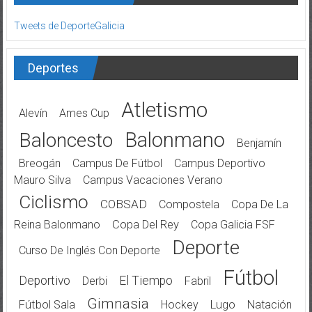
Tweets de DeporteGalicia
Deportes
Atletismo
Alevín
Ames Cup
Balonmano
Baloncesto
Benjamín
Breogán
Campus De Fútbol
Campus Deportivo
Mauro Silva
Campus Vacaciones Verano
Ciclismo
COBSAD
Compostela
Copa De La
Reina Balonmano
Copa Del Rey
Copa Galicia FSF
Deporte
Curso De Inglés Con Deporte
Fútbol
Deportivo
El Tiempo
Derbi
Fabril
Gimnasia
Fútbol Sala
Hockey
Lugo
Natación