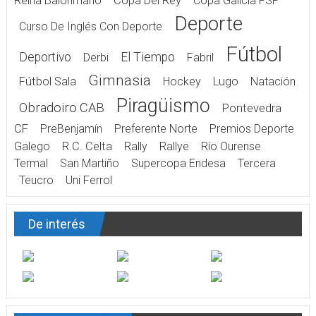
Reina Balonmano
Copa Del Rey
Copa Galicia FSF
Deporte
Curso De Inglés Con Deporte
Fútbol
Deportivo
El Tiempo
Derbi
Fabril
Gimnasia
Fútbol Sala
Hockey
Lugo
Natación
Piragüismo
Obradoiro CAB
Pontevedra
CF
PreBenjamín
Preferente Norte
Premios Deporte
Galego
R.C. Celta
Rally
Rallye
Río Ourense
Termal
San Martiño
Supercopa Endesa
Tercera
Teucro
Uni Ferrol
De interés