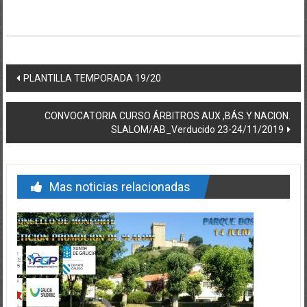
Post navigation
PLANTILLA TEMPORADA 19/20
CONVOCATORIA CURSO ÁRBITROS AUX ,BÁS.Y NACION.
SLALOM/AB_Verducido 23-24/11/2019
Mas noticias relacionadas