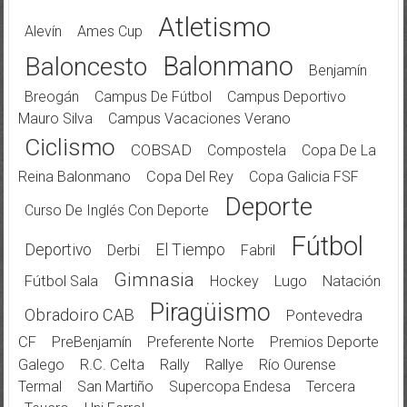
Atletismo
Alevín
Ames Cup
Balonmano
Baloncesto
Benjamín
Breogán
Campus De Fútbol
Campus Deportivo
Mauro Silva
Campus Vacaciones Verano
Ciclismo
COBSAD
Compostela
Copa De La
Reina Balonmano
Copa Del Rey
Copa Galicia FSF
Deporte
Curso De Inglés Con Deporte
Fútbol
Deportivo
El Tiempo
Derbi
Fabril
Gimnasia
Fútbol Sala
Hockey
Lugo
Natación
Piragüismo
Obradoiro CAB
Pontevedra
CF
PreBenjamín
Preferente Norte
Premios Deporte
Galego
R.C. Celta
Rally
Rallye
Río Ourense
Termal
San Martiño
Supercopa Endesa
Tercera