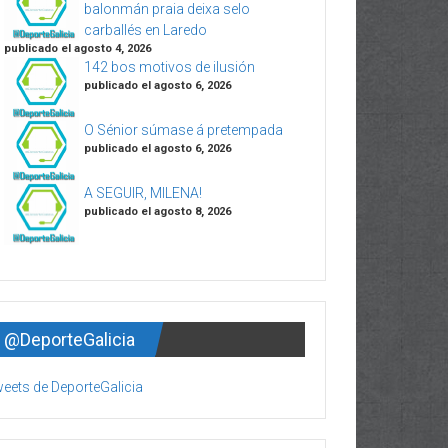
balonmán praia deixa selo
carballés en Laredo
publicado el agosto 4, 2026
142 bos motivos de ilusión
publicado el agosto 6, 2026
O Sénior súmase á pretempada
publicado el agosto 6, 2026
A SEGUIR, MILENA!
publicado el agosto 8, 2026
@DeporteGalicia
eets de DeporteGalicia