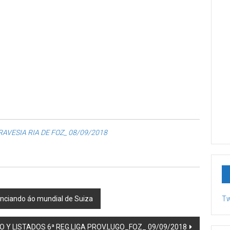
RAVESIA RIA DE FOZ_ 08/09/2018
unciando áo mundial de Suiza
Tw
O Y LISTADOS 6ª REG.LIGA PROV.LUGO_FOZ_ 09/09/2018