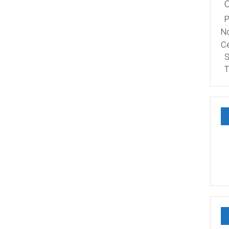
P
No
Ce
S
T