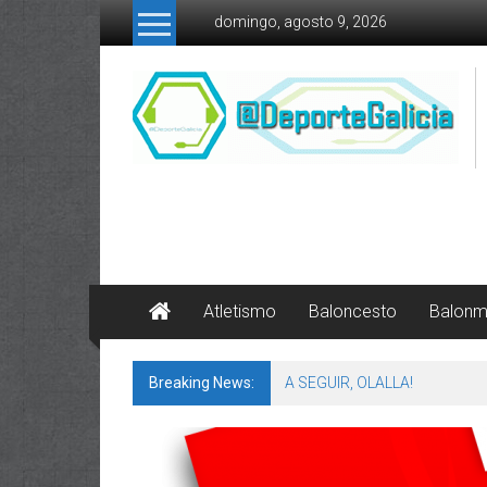
Skip to content
domingo, agosto 9, 2026
Atletismo
Baloncesto
Balon
Breaking News:
A SEGUIR, OLALLA!