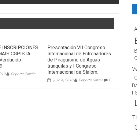
A
E INSCRIPCIONES
Presentación VII Congreso
B
NAIS CGPISTA
Internacional de Entrenadores
C
Verducido
de Piragüismo de Aguas
9
tranquilas y I Congreso
V
Internacional de Slalom.
2019
Deporte Galicia
julio 4, 2018
Deporte Galicia
0
B
F
T