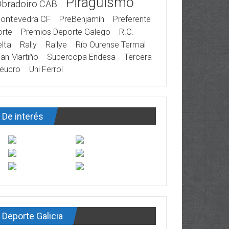
Piragüismo
Obradoiro CAB
ontevedra CF
PreBenjamín
Preferente
rte
Premios Deporte Galego
R.C.
lta
Rally
Rallye
Río Ourense Termal
an Martiño
Supercopa Endesa
Tercera
eucro
Uni Ferrol
De interés
Deporte Galicia