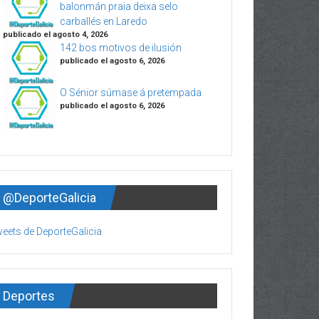
balonmán praia deixa selo
carballés en Laredo
publicado el agosto 4, 2026
142 bos motivos de ilusión
publicado el agosto 6, 2026
O Sénior súmase á pretempada
publicado el agosto 6, 2026
@DeporteGalicia
eets de DeporteGalicia
Deportes