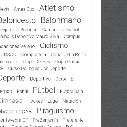
Atletismo
levín
Ames Cup
Balonmano
Baloncesto
enjamín
Breogán
Campus De Fútbol
ampus Deportivo Mauro Silva
Campus
Ciclismo
acaciones Verano
COBSAD
Compostela
Copa De La Reina
alonmano
Copa Del Rey
Copa Galicia
SF
Curso De Inglés Con Deporte
Deporte
Deportivo
El
Derbi
Fútbol
iempo
Fabril
Fútbol Sala
Gimnasia
Hockey
Lugo
Natación
Piragüismo
Obradoiro CAB
ontevedra CF
PreBenjamín
Preferente