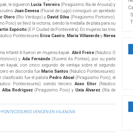
No
yak, le siguieron
Lucía Tenreiro
(Piragüismo Illa de Arousa) y
Ce
sculino
Juan Devesa
(Fluvial de Lugo) consiguió un apretado
S
ac Otero
(Río Verdugo) y
David Silva
(Piragüismo Portonvo).
T
o Poio) se llevó la victoria, siendo la medalla de plata para su
rtín Expósito
(E.P. Ciudad de Pontevedra). En mujeres las tres
 Náutico Pontecesures
Erica Caeiro
,
María Villaverde
y
Nerea
oría infantil A fueron en mujeres kayak
Abril Freire
(Náutico O
rtonovo) y
Ada Fernánde
(Xuvenil As Pontes), por su parte
n kayak, con cinco segundo de ventaja sobre el segundo
ercero en discordia fue
Mario Santos
(Náutico Pontecesures).
 clasificado fue el palista
Pedro Aboal
(Piragüismo Poio), el
utico Pontecesures) siendo tercero
Anxo Eitor
(Náutico
n
Alba Rodríguez
(Piragüismo Poio) y
Uxía Álvarez
(Ría de
O PONTECESURES VENCEN EN VILANOVA.