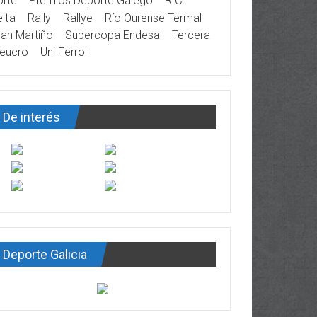
rte
Premios Deporte Galego
R.C.
lta
Rally
Rallye
Río Ourense Termal
an Martiño
Supercopa Endesa
Tercera
eucro
Uni Ferrol
De interés
Deporte Galicia