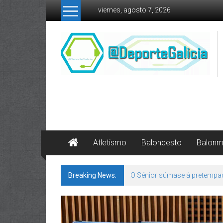
Skip to content
viernes, agosto 7, 2026
Atletismo
Baloncesto
Balon
Breaking News:
142 bos motivos de ilusión