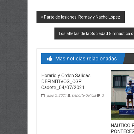
Post navigation
Parte de lesiones: Romay y Nacho López
Los atletas de la Sociedad Gimnástic
Mas noticias relacionadas
Horario y Orden Salidas
DEFINITIVOS_CGP
Cadete_04/07/2021
julio 2, 2021
Deporte Galicia
0
NÁUTICO F
PONTECES