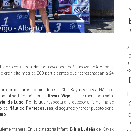
A
B
C
V
B
Esteiro en la localidad pontevedresa de Vilanova de Arousa la
F
 se dieron cita más de 200 participantes que representaban a 24
aron como claros dominadores al Club Kayak Vigo y al Náutico
T
 masculina terminó con el
Kayak Vigo
en primera posición,
vial de Lugo
. Por lo que respecta a la categoría femenina se
do del
Náutico Pontecesures
, el segundo y tercer puesto sería
iño
.
P
uiente manera. En La categoría Infantil B
Iria Ludeña
del Kayak