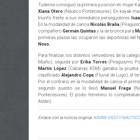
Tudense consiguió la primera posición en mujer Ka
Xiana Otero
(Náutico Pontecesures). En kayak ma
triunfo frente a sus inmediatos perseguidores
Isa
En la modalidad de canoa
Nicolás Braña
(Piragüism
compañero
Germán Quintas
y la de bronce para
Ma
primeras plazas las ocuparon las deportistas del
Novo.
Para finalizar, los distintos vencedores de la categ
Muiño), seguida por
Erika Torres
(Piragüismo Po
Martín López
(Cabanas KDM) ganaba la prueba e
clasificado
Alejandro Copa
(Fluvial de Lugo), el t
Por el contrario en la modalidad de canoa el primer
segundo puesto se lo llevó
Manuel Fraga
(Ná
Pontecesures). El podio femenino lo completaba
Aldán)
Enlace con la noticia original:
KAYAK VIGO Y NÁUTIC