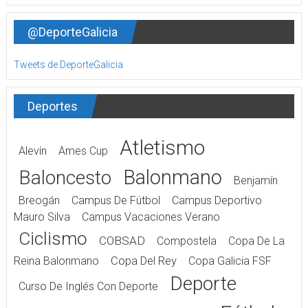
@DeporteGalicia
Tweets de DeporteGalicia
Deportes
Atletismo
Alevín
Ames Cup
Balonmano
Baloncesto
Benjamín
Breogán
Campus De Fútbol
Campus Deportivo
Mauro Silva
Campus Vacaciones Verano
Ciclismo
COBSAD
Compostela
Copa De La
Reina Balonmano
Copa Del Rey
Copa Galicia FSF
Deporte
Curso De Inglés Con Deporte