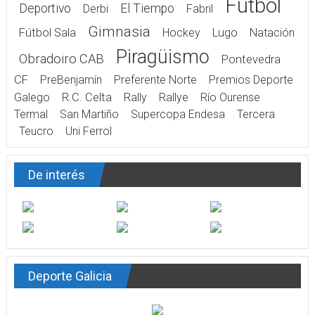
Fútbol
Deportivo
El Tiempo
Derbi
Fabril
Gimnasia
Fútbol Sala
Hockey
Lugo
Natación
Piragüismo
Obradoiro CAB
Pontevedra
CF
PreBenjamín
Preferente Norte
Premios Deporte
Galego
R.C. Celta
Rally
Rallye
Río Ourense
Termal
San Martiño
Supercopa Endesa
Tercera
Teucro
Uni Ferrol
De interés
Deporte Galicia