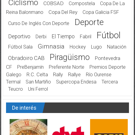
Ciclismo
COBSAD
Compostela
Copa De La
Reina Balonmano
Copa Del Rey
Copa Galicia FSF
Deporte
Curso De Inglés Con Deporte
Fútbol
Deportivo
El Tiempo
Derbi
Fabril
Gimnasia
Fútbol Sala
Hockey
Lugo
Natación
Piragüismo
Obradoiro CAB
Pontevedra
CF
PreBenjamín
Preferente Norte
Premios Deporte
Galego
R.C. Celta
Rally
Rallye
Río Ourense
Termal
San Martiño
Supercopa Endesa
Tercera
Teucro
Uni Ferrol
De interés