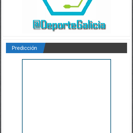
Predicción