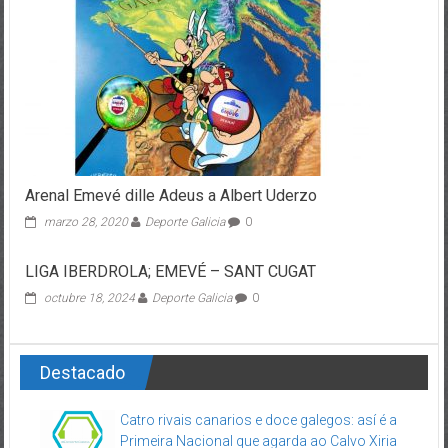
Arenal Emevé dille Adeus a Albert Uderzo
marzo 28, 2020
Deporte Galicia
0
LIGA IBERDROLA; EMEVÉ – SANT CUGAT
octubre 18, 2024
Deporte Galicia
0
Destacado
Catro rivais canarios e doce galegos: así é a
Primeira Nacional que agarda ao Calvo Xiria