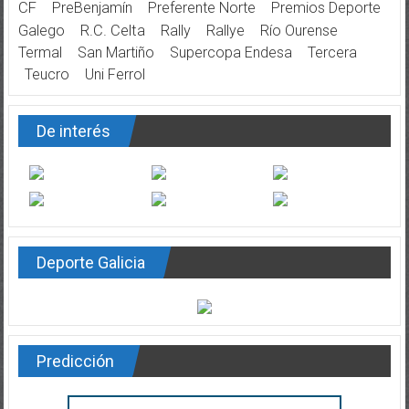
CF
PreBenjamín
Preferente Norte
Premios Deporte
Galego
R.C. Celta
Rally
Rallye
Río Ourense
Termal
San Martiño
Supercopa Endesa
Tercera
Teucro
Uni Ferrol
De interés
Deporte Galicia
Predicción