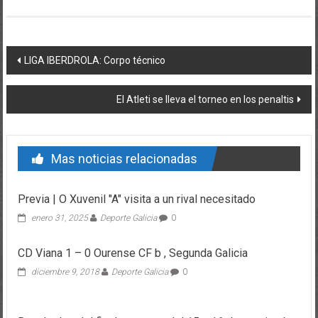
Post navigation
LIGA IBERDROLA: Corpo técnico
El Atleti se lleva el torneo en los penaltis
Mas noticias relacionadas
Previa | O Xuvenil "A" visita a un rival necesitado
enero 31, 2025
Deporte Galicia
0
CD Viana 1 – 0 Ourense CF b , Segunda Galicia
diciembre 9, 2018
Deporte Galicia
0