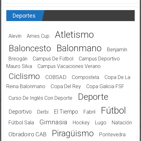
Deportes
Atletismo
Alevín
Ames Cup
Balonmano
Baloncesto
Benjamín
Breogán
Campus De Fútbol
Campus Deportivo
Mauro Silva
Campus Vacaciones Verano
Ciclismo
COBSAD
Compostela
Copa De La
Reina Balonmano
Copa Del Rey
Copa Galicia FSF
Deporte
Curso De Inglés Con Deporte
Fútbol
Deportivo
El Tiempo
Derbi
Fabril
Gimnasia
Fútbol Sala
Hockey
Lugo
Natación
Piragüismo
Obradoiro CAB
Pontevedra