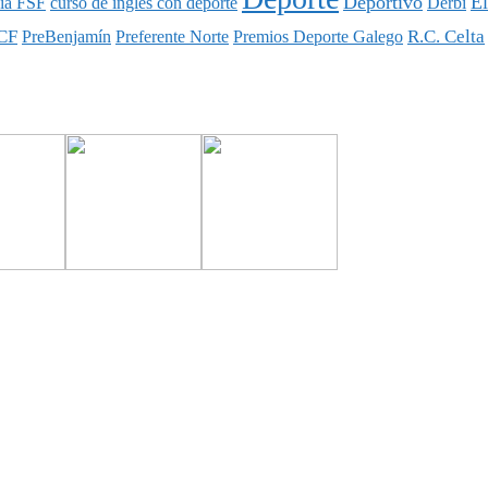
Deportivo
E
ia FSF
curso de inglés con deporte
Derbi
CF
R.C. Celta
PreBenjamín
Preferente Norte
Premios Deporte Galego