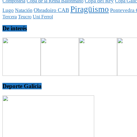
Copa del Rey
Compostela
Copa de la Reina Balonmano
Copa Galic
Piragüismo
Obradoiro CAB
Lugo
Pontevedra 
Natación
Tercera
Teucro
Uni Ferrol
De interés
Deporte Galicia