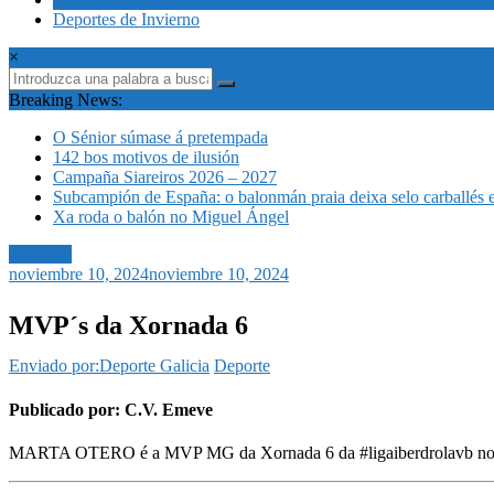
Deportes de Invierno
×
Breaking News:
O Sénior súmase á pretempada
142 bos motivos de ilusión
Campaña Siareiros 2026 – 2027
Subcampión de España: o balonmán praia deixa selo carballés 
Xa roda o balón no Miguel Ángel
Voleybol
noviembre 10, 2024
noviembre 10, 2024
MVP´s da Xornada 6
Enviado por:Deporte Galicia
Deporte
Publicado por: C.V. Emeve
MARTA OTERO é a MVP MG da Xornada 6 da #ligaiberdrolavb no Arena