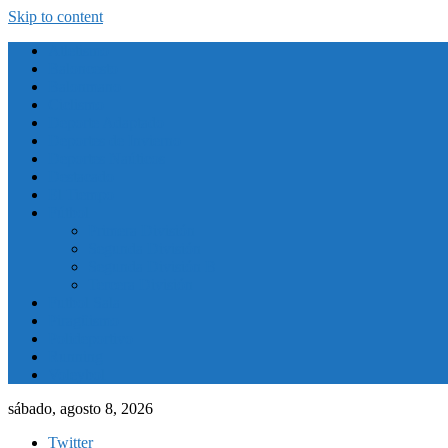
Skip to content
Atletismo
Baloncesto
Balonmano
Ciclismo
Deporte Adaptado
Deportes de Invierno
Deportes Naúticos
Destacado
El Tiempo
Fútbol
Primera División
Segunda División
Segunda División B
Tercera División
Futbol Sala
Piragüismo
Polideportivo
Running
Voleybol
sábado, agosto 8, 2026
Twitter