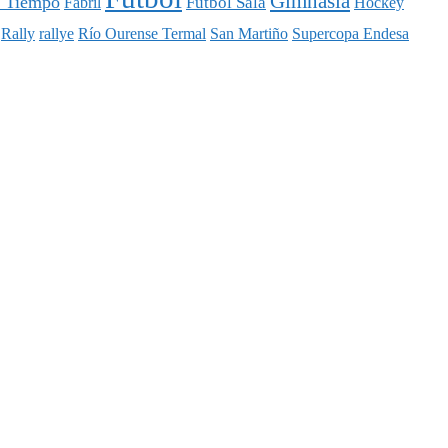
Gimnasia
l Tiempo
Fútbol Sala
Fabril
Hockey
Rally
rallye
Río Ourense Termal
San Martiño
Supercopa Endesa