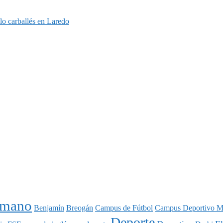
o carballés en Laredo
nmano
Benjamín
Breogán
Campus de Fútbol
Campus Deportivo M
Deporte