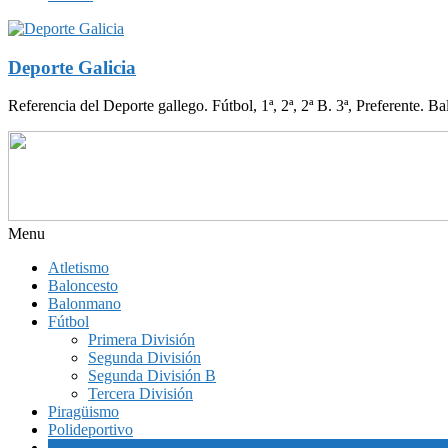
Deporte Galicia
Referencia del Deporte gallego. Fútbol, 1ª, 2ª, 2ª B. 3ª, Preferente. B
Menu
Atletismo
Baloncesto
Balonmano
Fútbol
Primera División
Segunda División
Segunda División B
Tercera División
Piragüismo
Polideportivo
Voleybol