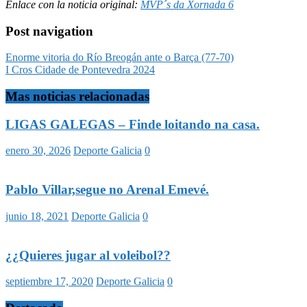
Enlace con la noticia original:
MVP´s da Xornada 6
Post navigation
Enorme vitoria do Río Breogán ante o Barça (77-70)
I Cros Cidade de Pontevedra 2024
Mas noticias relacionadas
LIGAS GALEGAS – Finde loitando na casa.
enero 30, 2026
Deporte Galicia
0
Pablo Villar,segue no Arenal Emevé.
junio 18, 2021
Deporte Galicia
0
¿¿Quieres jugar al voleibol??
septiembre 17, 2020
Deporte Galicia
0