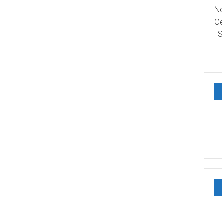
No
Ce
S
T