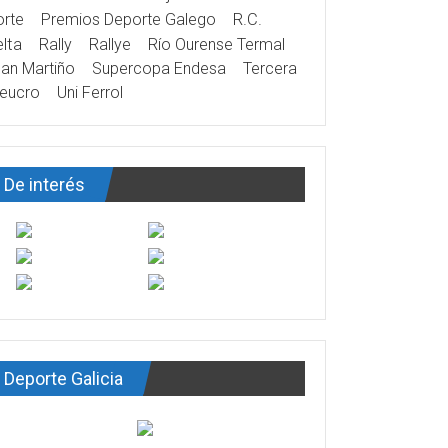
rte
Premios Deporte Galego
R.C.
lta
Rally
Rallye
Río Ourense Termal
an Martiño
Supercopa Endesa
Tercera
eucro
Uni Ferrol
De interés
Deporte Galicia