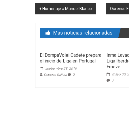
Post navigation
Homenaje a Manuel Blanco
Ourense E
Mas noticias relacionadas
El DompaVolei Cadete prepara
Inma Lavad
el inicio de Liga en Portugal
Liga Iberdr
Emevé.
septiembre 28, 2019
mayo 30, 
Deporte Galicia
0
0