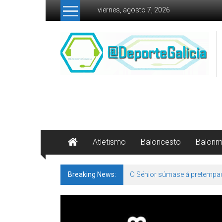
Skip to content
viernes, agosto 7, 2026
Atletismo
Baloncesto
Balon
Breaking News:
O Sénior súmase á pretempa