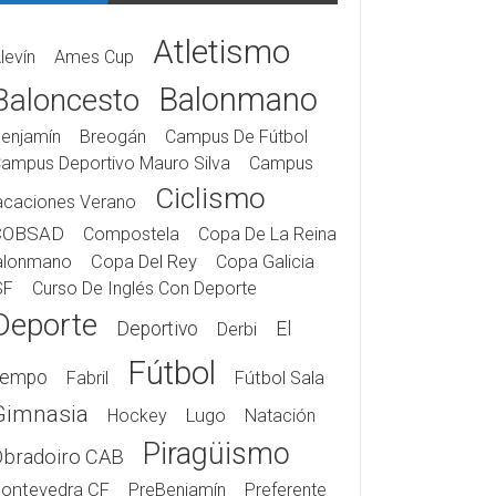
Atletismo
levín
Ames Cup
Balonmano
Baloncesto
enjamín
Breogán
Campus De Fútbol
ampus Deportivo Mauro Silva
Campus
Ciclismo
acaciones Verano
COBSAD
Compostela
Copa De La Reina
alonmano
Copa Del Rey
Copa Galicia
SF
Curso De Inglés Con Deporte
Deporte
Deportivo
El
Derbi
Fútbol
iempo
Fabril
Fútbol Sala
Gimnasia
Hockey
Lugo
Natación
Piragüismo
Obradoiro CAB
ontevedra CF
PreBenjamín
Preferente