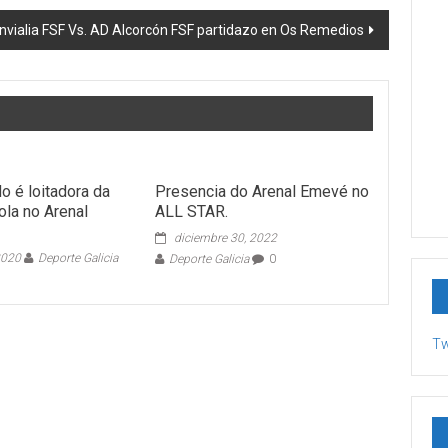
nvialia FSF Vs. AD Alcorcón FSF partidazo en Os Remedios
o é loitadora da
Presencia do Arenal Emevé no
ola no Arenal
ALL STAR.
diciembre 30, 2022
2020
Deporte Galicia
Deporte Galicia
0
Tw