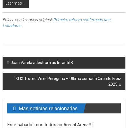
Leer mas→
Enlace con la noticia original:
Primeiro reforzo confirmado dos
Loitadores
Post navigation
Juan Varela adestrará ao Infantil B
XLIX Trofeo Virxe Peregrina – Última xornada Circuito Froiz
2025
Mas noticias relacionadas
Este sábado imos todos ao Arenal Arena!!!