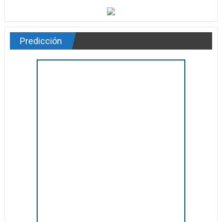
Predicción