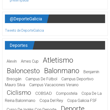
@DeporteGalicia
Tweets de DeporteGalicia
Deportes
Atletismo
Alevín
Ames Cup
Balonmano
Baloncesto
Benjamín
Breogán
Campus De Fútbol
Campus Deportivo
Mauro Silva
Campus Vacaciones Verano
Ciclismo
COBSAD
Compostela
Copa De La
Reina Balonmano
Copa Del Rey
Copa Galicia FSF
Deporte
Curso De Inglés Con Deporte