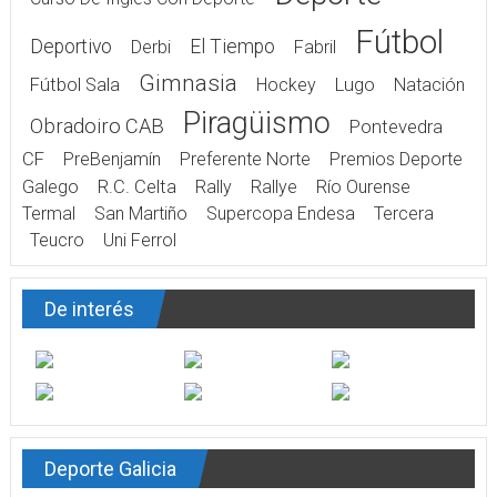
Fútbol
Deportivo
El Tiempo
Derbi
Fabril
Gimnasia
Fútbol Sala
Hockey
Lugo
Natación
Piragüismo
Obradoiro CAB
Pontevedra
CF
PreBenjamín
Preferente Norte
Premios Deporte
Galego
R.C. Celta
Rally
Rallye
Río Ourense
Termal
San Martiño
Supercopa Endesa
Tercera
Teucro
Uni Ferrol
De interés
Deporte Galicia