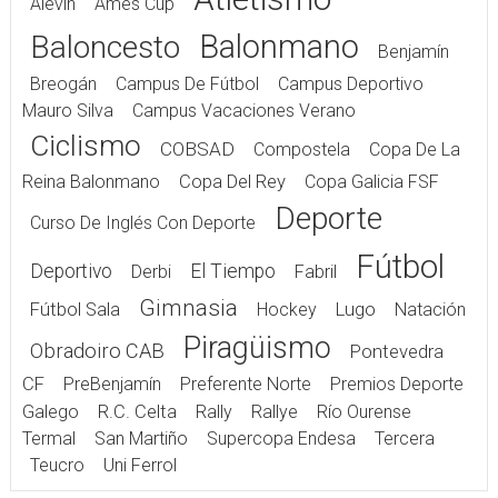
Alevín
Ames Cup
Balonmano
Baloncesto
Benjamín
Breogán
Campus De Fútbol
Campus Deportivo
Mauro Silva
Campus Vacaciones Verano
Ciclismo
COBSAD
Compostela
Copa De La
Reina Balonmano
Copa Del Rey
Copa Galicia FSF
Deporte
Curso De Inglés Con Deporte
Fútbol
Deportivo
El Tiempo
Derbi
Fabril
Gimnasia
Fútbol Sala
Hockey
Lugo
Natación
Piragüismo
Obradoiro CAB
Pontevedra
CF
PreBenjamín
Preferente Norte
Premios Deporte
Galego
R.C. Celta
Rally
Rallye
Río Ourense
Termal
San Martiño
Supercopa Endesa
Tercera
Teucro
Uni Ferrol