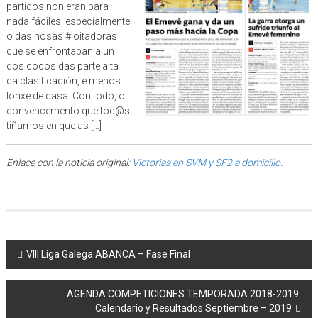
partidos non eran para
nada fáciles, especialmente
o das nosas #loitadoras
que se enfrontaban a un
dos cocos das parte alta
da clasificación, e menos
lonxe de casa. Con todo, o
convencemento que tod@s
tiñamos en que as […]
Enlace con la noticia original:
Victorias en SVM y SF2 a domicilio.
Post navigation
VIII Liga Galega ABANCA – Fase Final
AGENDA COMPETICIONES TEMPORADA 2018-2019:
Calendario y Resultados Septiembre – 2019